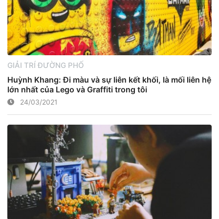
GIẢI TRÍ ĐƯỜNG PHỐ
Huỳnh Khang: Đi màu và sự liên kết khối, là mối liên hệ
lớn nhất của Lego và Graffiti trong tôi
24/03/2021