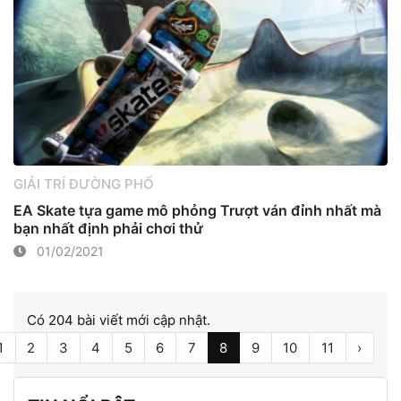
GIẢI TRÍ ĐƯỜNG PHỐ
EA Skate tựa game mô phỏng Trượt ván đỉnh nhất mà
bạn nhất định phải chơi thử
01/02/2021
Có 204 bài viết mới cập nhật.
1
2
3
4
5
6
7
8
9
10
11
›