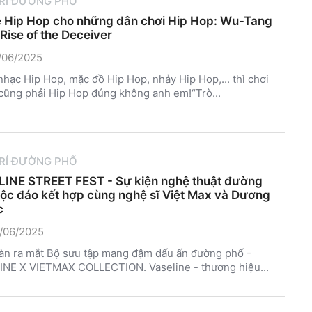
TRÍ ĐƯỜNG PHỐ
Hip Hop cho những dân chơi Hip Hop: Wu-Tang
 Rise of the Deceiver
/06/2025
hạc Hip Hop, mặc đồ Hip Hop, nhảy Hip Hop,... thì chơi
ũng phải Hip Hop đúng không anh em!“Trò...
TRÍ ĐƯỜNG PHỐ
INE STREET FEST - Sự kiện nghệ thuật đường
ộc đáo kết hợp cùng nghệ sĩ Việt Max và Dương
c
/06/2025
àn ra mắt Bộ sưu tập mang đậm dấu ấn đường phố -
INE X VIETMAX COLLECTION. Vaseline - thương hiệu...