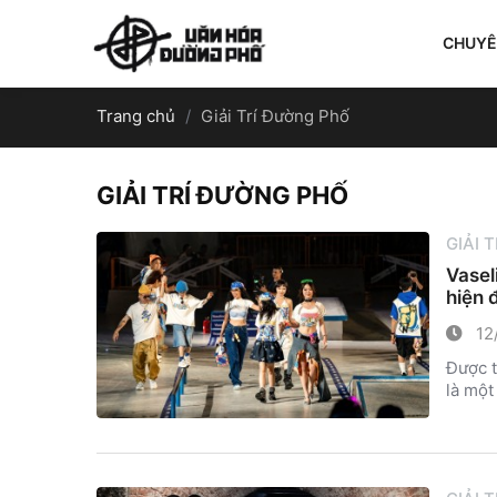
CHUY
Trang chủ
Giải Trí Đường Phố
GIẢI TRÍ ĐƯỜNG PHỐ
GIẢI 
Vasel
hiện 
12
Được t
là một