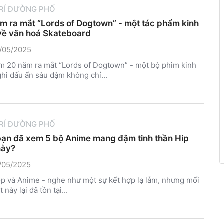
TRÍ ĐƯỜNG PHỐ
m ra mắt “Lords of Dogtown” - một tác phẩm kinh
về văn hoá Skateboard
/05/2025
m 20 năm ra mắt “Lords of Dogtown” - một bộ phim kinh
ghi dấu ấn sâu đậm không chỉ...
TRÍ ĐƯỜNG PHỐ
bạn đã xem 5 bộ Anime mang đậm tinh thần Hip
này?
/05/2025
p và Anime - nghe như một sự kết hợp lạ lẫm, nhưng mối
t này lại đã tồn tại...