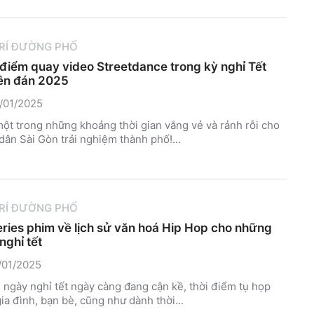
TRÍ ĐƯỜNG PHỐ
 điểm quay video Streetdance trong kỳ nghỉ Tết
ên đán 2025
/01/2025
một trong những khoảng thời gian vắng vẻ và rảnh rỗi cho
dân Sài Gòn trải nghiệm thành phố!...
TRÍ ĐƯỜNG PHỐ
eries phim về lịch sử văn hoá Hip Hop cho những
nghỉ tết
/01/2025
ngày nghỉ tết ngày càng đang cận kề, thời điểm tụ họp
ia đình, bạn bè, cũng như dành thời...