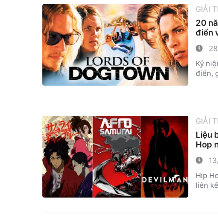
GIẢI 
20 nă
điển 
28
Kỷ niệ
điển, 
GIẢI 
Liệu 
Hop 
13
Hip Ho
liên kế