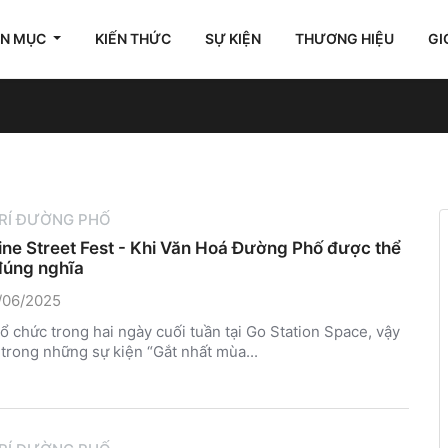
ÊN MỤC
KIẾN THỨC
SỰ KIỆN
THƯƠNG HIỆU
GI
TRÍ ĐƯỜNG PHỐ
ine Street Fest - Khi Văn Hoá Đường Phố được thể
đúng nghĩa
/06/2025
ổ chức trong hai ngày cuối tuần tại Go Station Space, vậy
 trong những sự kiện “Gắt nhất mùa...