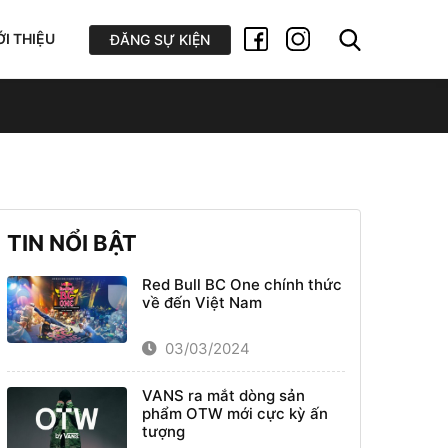
ỚI THIỆU
ĐĂNG SỰ KIỆN
TIN NỔI BẬT
Red Bull BC One chính thức
về đến Việt Nam
03/03/2024
VANS ra mắt dòng sản
phẩm OTW mới cực kỳ ấn
tượng