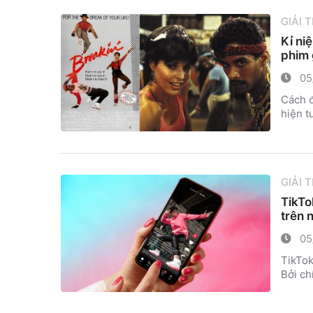
GIẢI 
Kỉ ni
phim 
05
Cách đ
hiện t
GIẢI 
TikTo
trên 
05
TikTok
Bởi ch