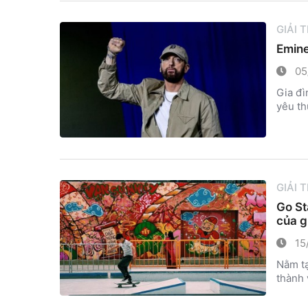
GIẢI 
Emine
05
Gia đì
yêu th
GIẢI 
Go St
của g
15
Nằm tạ
thành 