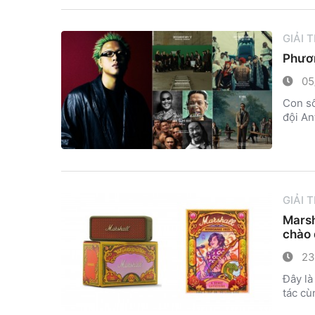
GIẢI 
Phươn
05
Con số
đội An
GIẢI 
Marsh
chào 
23
Đây là
tác cù