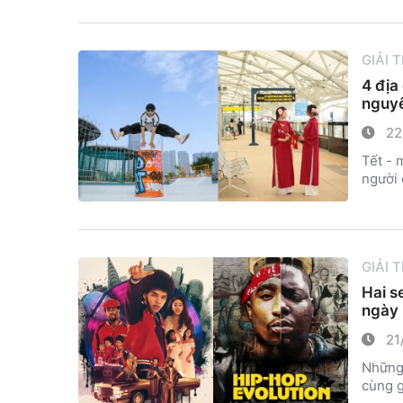
GIẢI 
4 địa
nguy
22
Tết - 
người 
GIẢI 
Hai s
ngày 
21
Những 
cùng g