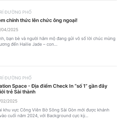
TRÍ ĐƯỜNG PHỐ
m chính thức lên chức ông ngoại!
/04/2025
nh, bạn bè và người hâm mộ đang gửi vô số lời chúc mừng
ương đến Hailie Jade – con...
TRÍ ĐƯỜNG PHỐ
ation Space - Địa điểm Check In “số 1” gần đây
iới trẻ Sài thành
/02/2025
i khu vực Công Viên Bờ Sông Sài Gòn mới được khánh
vào cuối năm 2024, với Background cực kỳ...