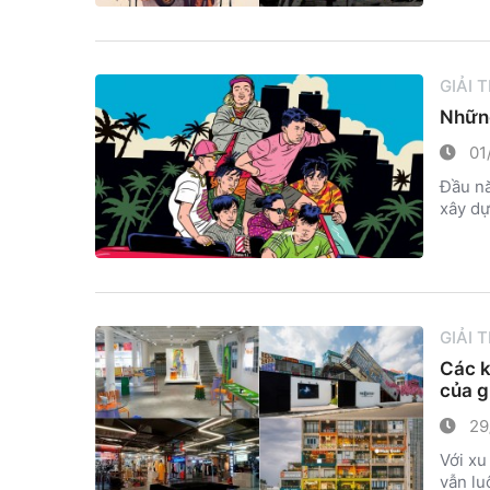
GIẢI 
Những
01
Đầu nă
xây dự
GIẢI 
Các k
của g
29
Với xu
vẫn lu