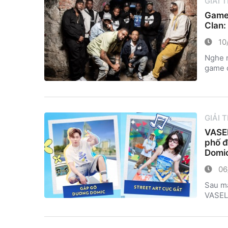
GIẢI 
Game 
Clan:
10
Nghe n
game c
GIẢI 
VASEL
phố đ
Domi
06
Sau m
VASEL