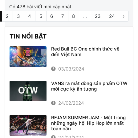
Có 478 bài viết mới cập nhật.
2
3
4
5
6
7
8
...
23
24
›
TIN NỔI BẬT
Red Bull BC One chính thức về
đến Việt Nam
03/03/2024
VANS ra mắt dòng sản phẩm OTW
mới cực kỳ ấn tượng
24/02/2024
RFJAM SUMMER JAM - Một trong
những ngày hội Hip Hop lớn nhất
toàn cầu
24/02/2024