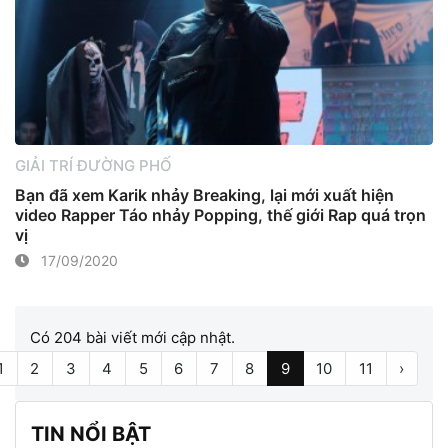
GIẢI TRÍ ĐƯỜNG PHỐ
Bạn đã xem Karik nhảy Breaking, lại mới xuất hiện
video Rapper Táo nhảy Popping, thế giới Rap quá trọn
vị
17/09/2020
Có 204 bài viết mới cập nhật.
1
2
3
4
5
6
7
8
9
10
11
›
TIN NỔI BẬT