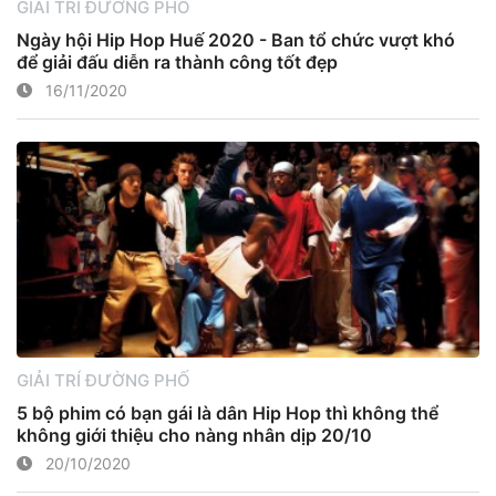
GIẢI TRÍ ĐƯỜNG PHỐ
Ngày hội Hip Hop Huế 2020 - Ban tổ chức vượt khó
để giải đấu diễn ra thành công tốt đẹp
16/11/2020
GIẢI TRÍ ĐƯỜNG PHỐ
5 bộ phim có bạn gái là dân Hip Hop thì không thể
không giới thiệu cho nàng nhân dịp 20/10
20/10/2020