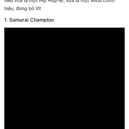
Nếu vừa là một Hip Hop-er, vừa là một Wibu chính
hiệu, đừng bỏ lỡ!
1. Samurai Champloo