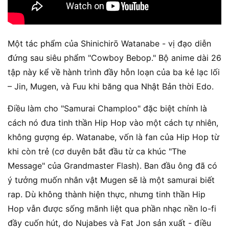
Một tác phẩm của Shinichirō Watanabe - vị đạo diễn
đứng sau siêu phẩm "Cowboy Bebop." Bộ anime dài 26
tập này kể về hành trình đầy hỗn loạn của ba kẻ lạc lối
– Jin, Mugen, và Fuu khi băng qua Nhật Bản thời Edo.
Điều làm cho "Samurai Champloo" đặc biệt chính là
cách nó đưa tinh thần Hip Hop vào một cách tự nhiên,
không gượng ép. Watanabe, vốn là fan của Hip Hop từ
khi còn trẻ (cơ duyên bắt đầu từ ca khúc "The
Message" của Grandmaster Flash). Ban đầu ông đã có
ý tưởng muốn nhân vật Mugen sẽ là một samurai biết
rap. Dù không thành hiện thực, nhưng tinh thần Hip
Hop vẫn được sống mãnh liệt qua phần nhạc nền lo-fi
đầy cuốn hút, do Nujabes và Fat Jon sản xuất - điều