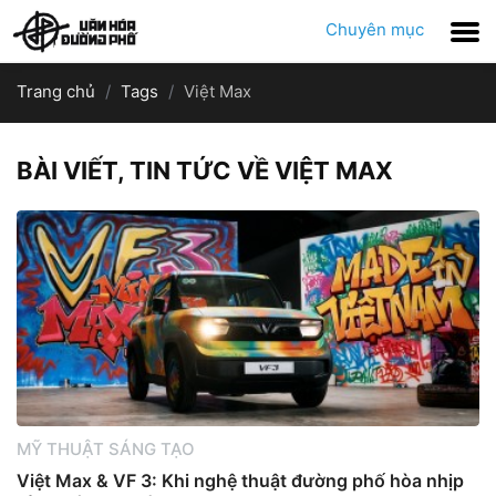
Chuyên mục
Trang chủ
Tags
Việt Max
BÀI VIẾT, TIN TỨC VỀ VIỆT MAX
MỸ THUẬT SÁNG TẠO
Việt Max & VF 3: Khi nghệ thuật đường phố hòa nhịp