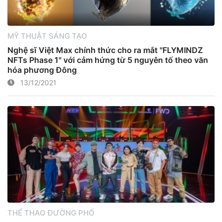
MỸ THUẬT SÁNG TẠO
Nghệ sĩ Việt Max chính thức cho ra mắt "FLYMINDZ
NFTs Phase 1" với cảm hứng từ 5 nguyên tố theo văn
hóa phương Đông
13/12/2021
THỂ THAO ĐƯỜNG PHỐ