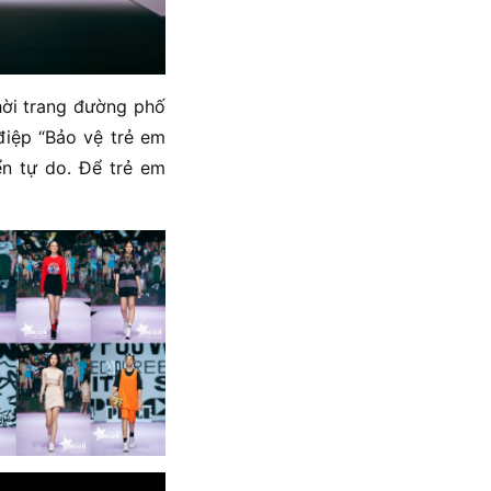
hời trang đường phố
iệp “Bảo vệ trẻ em
ển tự do. Để trẻ em