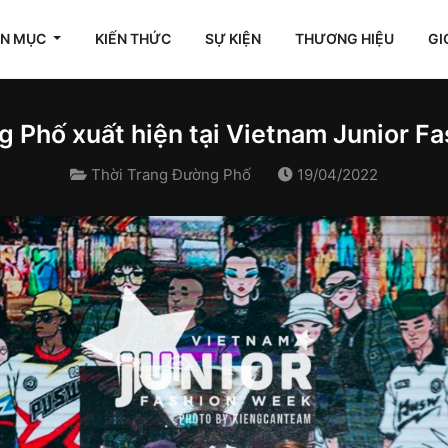
ÊN MỤC
KIẾN THỨC
SỰ KIỆN
THƯƠNG HIỆU
GI
 Phố xuất hiện tại Vietnam Junior 
Thời Trang Đường Phố
19/04/2022