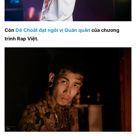
Còn
Dế Choắt đạt ngôi vị Quán quân
của chương
trình Rap Việt.