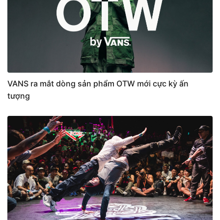
VANS ra mắt dòng sản phẩm OTW mới cực kỳ ấn
tượng