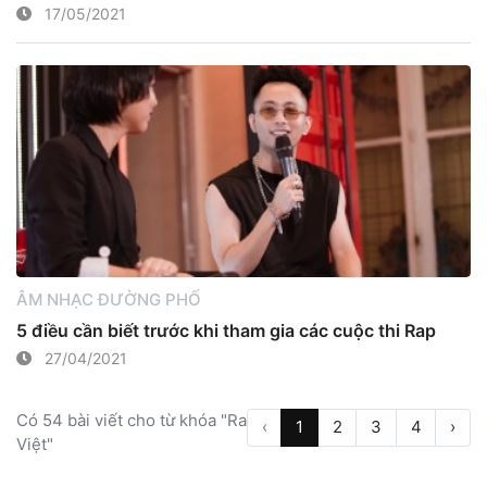
17/05/2021
ÂM NHẠC ĐƯỜNG PHỐ
5 điều cần biết trước khi tham gia các cuộc thi Rap
27/04/2021
Có 54 bài viết cho từ khóa "Rap
‹
1
2
3
4
›
Việt"