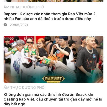
ÂM NHẠC ĐƯỜNG PHỐ
Rapper LK được xác nhận tham gia Rap Việt mùa 2,
nhiều Fan của anh đã đoán trước được điều này
29/05/2021
ẨM THỰC ĐƯỜNG PHỐ
Không đơn giản mà các thí sinh đều ăn Snack khi
Casting Rap Việt, câu chuyện tài trợ gần đây mới hé lộ
đầy bất ngờ