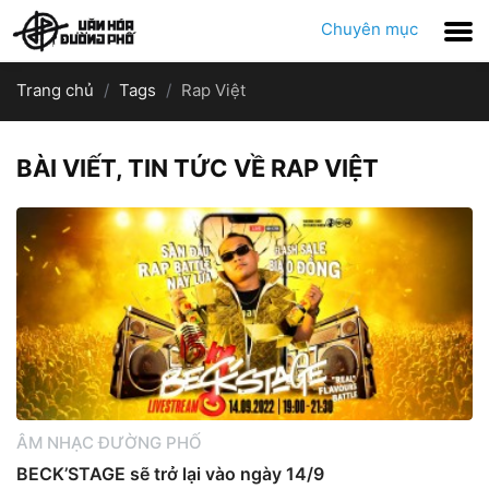
Chuyên mục
Trang chủ
Tags
Rap Việt
BÀI VIẾT, TIN TỨC VỀ RAP VIỆT
ÂM NHẠC ĐƯỜNG PHỐ
BECK’STAGE sẽ trở lại vào ngày 14/9