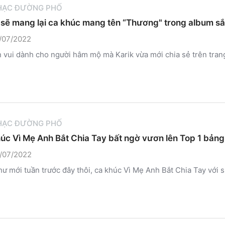
HẠC ĐƯỜNG PHỐ
 sẽ mang lại ca khúc mang tên “Thương" trong album sắ
/07/2022
n vui dành cho người hâm mộ mà Karik vừa mới chia sẻ trên trang
HẠC ĐƯỜNG PHỐ
úc Vì Mẹ Anh Bắt Chia Tay bất ngờ vươn lên Top 1 bảng
/07/2022
ư mới tuần trước đây thôi, ca khúc Vì Mẹ Anh Bắt Chia Tay với sự