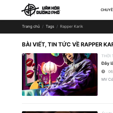
CHUY
Trang chủ
Tags
Rapper Karik
BÀI VIẾT, TIN TỨC VỀ RAPPER KA
THỜI
Đây l
06
MV Có 