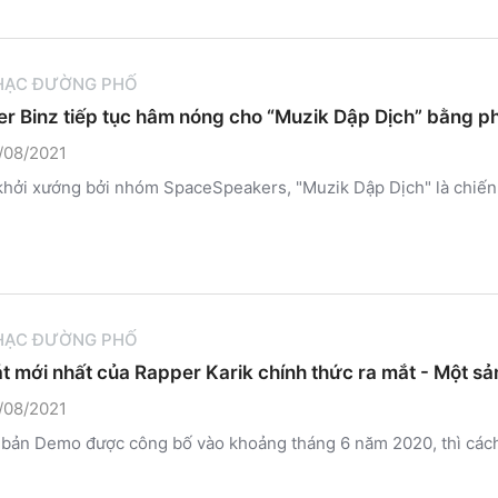
HẠC ĐƯỜNG PHỐ
r Binz tiếp tục hâm nóng cho “Muzik Dập Dịch” bằng ph
/08/2021
hởi xướng bởi nhóm SpaceSpeakers, "Muzik Dập Dịch" là chiến d
HẠC ĐƯỜNG PHỐ
át mới nhất của Rapper Karik chính thức ra mắt - Một 
/08/2021
 bản Demo được công bố vào khoảng tháng 6 năm 2020, thì cách đ