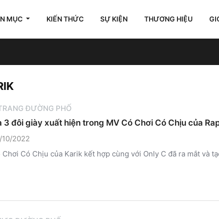
ÊN MỤC
KIẾN THỨC
SỰ KIỆN
THƯƠNG HIỆU
GI
RIK
 TRANG ĐƯỜNG PHỐ
à 3 đôi giày xuất hiện trong MV Có Chơi Có Chịu của Ra
/10/2022
Chơi Có Chịu của Karik kết hợp cùng với Only C đã ra mắt và tạo