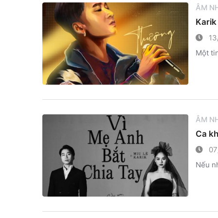
ÂM N
Karik
13
Một ti
ÂM N
Ca kh
07
Nếu nh