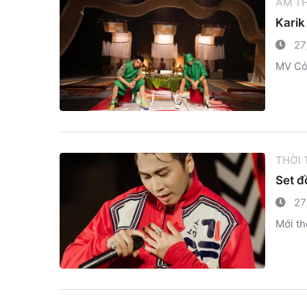
ẨM T
Karik
27
MV Có 
THỜI
Set đ
27
Mới th