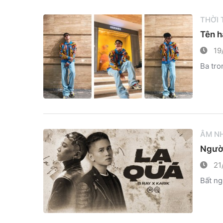
THỜI
Tên h
19/
Ba tro
ÂM N
Người
21
Bất ng