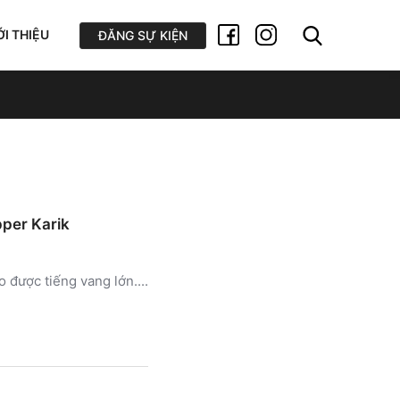
ỚI THIỆU
ĐĂNG SỰ KIỆN
pper Karik
 được tiếng vang lớn....