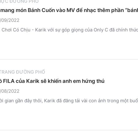
HỰC ĐƯỜNG PHỐ
 mang món Bánh Cuốn vào MV để nhạc thêm phần “bán
/09/2022
Chơi Có Chịu - Karik với sự góp giọng của Only C đã chính thức
 TRANG ĐƯỜNG PHỐ
ồ FILA của Karik sẽ khiến anh em hứng thú
/08/2022
ời gian gần đây thôi, Karik đã đăng tải vài con ảnh trong một buổi