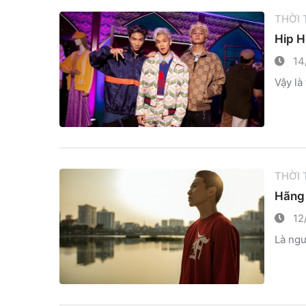
THỜI
Hip H
14
Vậy là
THỜI
Hãng 
12
Là ngư