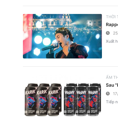
THỜI
Rappe
25
Xuất h
ẨM T
Sau "
17
Tiếp n