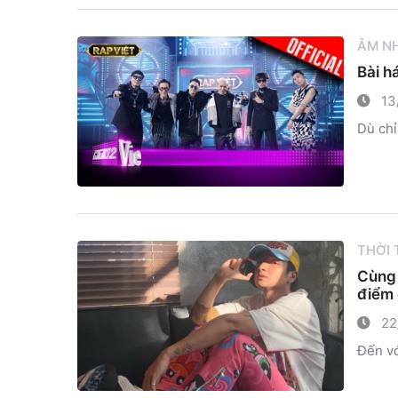
ÂM N
Bài h
13
Dù chỉ
THỜI
Cùng 
điểm
22
Đến vớ