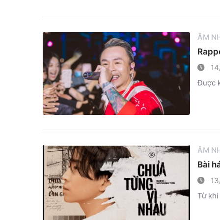
ÂM N
Rappe
14
Được k
ÂM N
Bài h
13
Từ khi