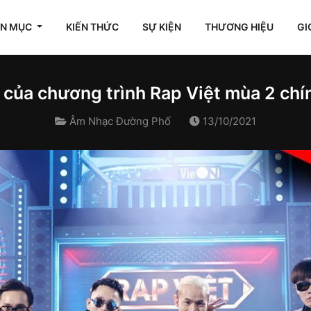
ÊN MỤC
KIẾN THỨC
SỰ KIỆN
THƯƠNG HIỆU
GI
 của chương trình Rap Việt mùa 2 chí
Âm Nhạc Đường Phố
13/10/2021