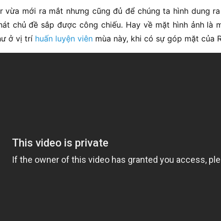
er vừa mới ra mắt nhưng cũng đủ để chúng ta hình dung ra
hát chủ đề sắp được công chiếu. Hay về mặt hình ảnh là m
ư ở vị trí
huấn luyện viên
mùa này, khi có sự góp mặt của 