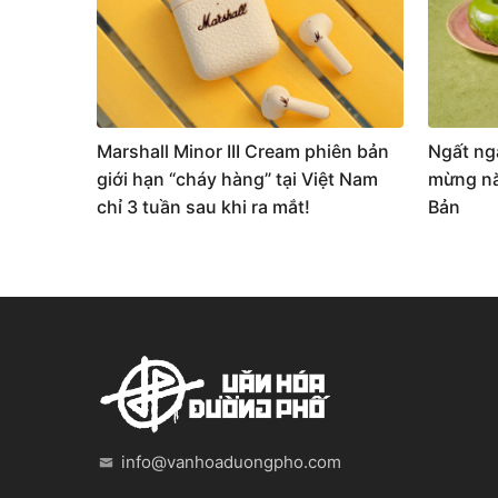
Marshall Minor III Cream phiên bản
Ngất ng
giới hạn “cháy hàng” tại Việt Nam
mừng nă
chỉ 3 tuần sau khi ra mắt!
Bản
info@vanhoaduongpho.com