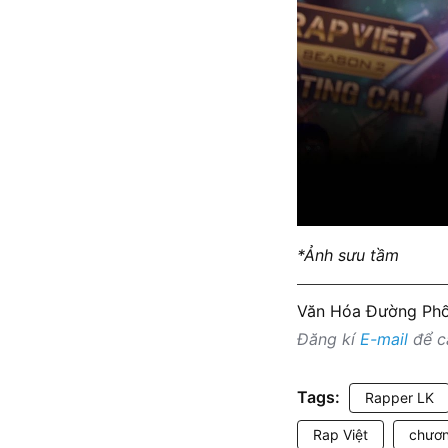
*Ảnh sưu tầm
Văn Hóa Đường Ph
Đăng kí
E-mail
để cậ
Tags:
Rapper LK
Rap Việt
chươn