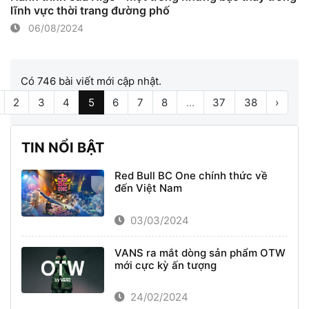
lĩnh vực thời trang đường phố
06/08/2024
Có 746 bài viết mới cập nhật.
2
3
4
5
6
7
8
...
37
38
›
TIN NỔI BẬT
Red Bull BC One chính thức về
đến Việt Nam
03/03/2024
VANS ra mắt dòng sản phẩm OTW
mới cực kỳ ấn tượng
24/02/2024