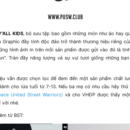
'ALL KIDS
, bộ sưu tập bao gồm những món như áo hay q
 Graphic đầy tính độc đáo trở thành thương hiệu riêng của
ng hình ảnh in trên mỗi sản phẩm được gửi vào đó là tinh
n". Tràn đầy năng lượng và sự vui tươi giống những bạ
liệu vẫn được chọn lọc để đem đến một sản phẩm chất lư
ành cho lứa tuổi từ 7-13. Nếu ba mẹ có nhu cầu hãy thử 
eace United Street Warriorz)
và cho VHĐP được thấy một 
 với nhé.
hêm từ BST: