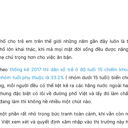
hố cho trẻ em trên thế giới những năm gần đây luôn là 
ố lớn khai thác, khi mà mọi mặt đời sống đều được nân
ẹ chú trọng hơn cho việc ăn bận.
theo
thống kê 2017 thì dân số trẻ ở độ tuổi 15 chiếm kh
g nhóm tuổi phụ thuộc là 33.2%
( nhóm dưới 15 tuổi) biến ch
g, mỗi người đều có thể liệt kê ra các hãng nước ngoài ha
hưng đặc biệt có lõi về đường phố Việt và lấy đó làm chấ
đang làm thì không hề nhiều một chút nào.
một phần rất nhỏ trong bức tranh toàn cảnh, khi vẫn còn n
" Việt xem xét và quyết định xâm nhập vào thị trường này