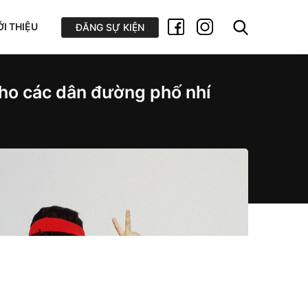
ỚI THIỆU
ĐĂNG SỰ KIỆN
ho các dân đường phố nhí