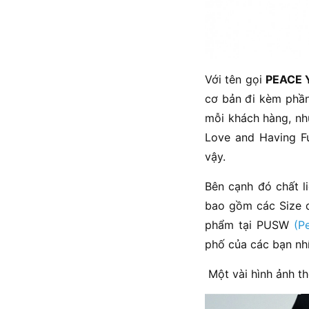
Với tên gọi
PEACE Y
cơ bản đi kèm phần
mỗi khách hàng, nhữ
Love and Having Fu
vậy.
Bên cạnh đó chất 
bao gồm các Size d
phẩm tại PUSW
(P
phố của các bạn nhí
Một vài hình ảnh t