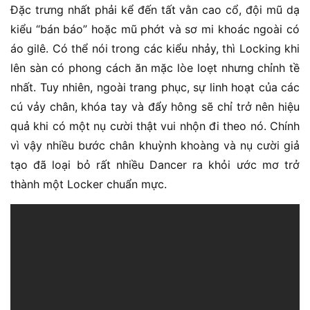
Đặc trưng nhất phải kể đến tất vằn cao cổ, đội mũ dạ
kiểu “bán báo” hoặc mũ phớt và sơ mi khoác ngoài có
áo gilê. Có thể nói trong các kiểu nhảy, thì Locking khi
lên sàn có phong cách ăn mặc lòe loẹt nhưng chỉnh tề
nhất. Tuy nhiên, ngoài trang phục, sự linh hoạt của các
cú vảy chân, khóa tay và đẩy hông sẽ chỉ trở nên hiệu
quả khi có một nụ cười thật vui nhộn đi theo nó. Chính
vì vậy nhiều bước chân khuỳnh khoàng và nụ cười giả
tạo đã loại bỏ rất nhiều Dancer ra khỏi ước mơ trở
thành một Locker chuẩn mực.