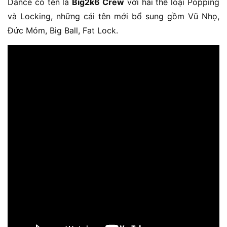
Dance có tên là
Big2k6 Crew
với hai thể loại Popping
và Locking, những cái tên mới bổ sung gồm Vũ Nhọ,
Đức Móm, Big Ball, Fat Lock.