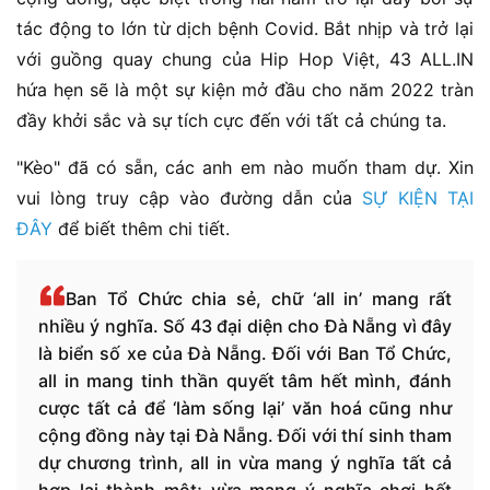
tác động to lớn từ dịch bệnh Covid. Bắt nhịp và trở lại
với guồng quay chung của Hip Hop Việt, 43 ALL.IN
hứa hẹn sẽ là một sự kiện mở đầu cho năm 2022 tràn
đầy khởi sắc và sự tích cực đến với tất cả chúng ta.
"Kèo" đã có sẵn, các anh em nào muốn tham dự. Xin
vui lòng truy cập vào đường dẫn của
SỰ KIỆN TẠI
ĐÂY
để biết thêm chi tiết.
Ban Tổ Chức chia sẻ, chữ ‘all in’ mang rất
nhiều ý nghĩa. Số 43 đại diện cho Đà Nẵng vì đây
là biển số xe của Đà Nẵng. Đối với Ban Tổ Chức,
all in mang tinh thần quyết tâm hết mình, đánh
cược tất cả để ‘làm sống lại’ văn hoá cũng như
cộng đồng này tại Đà Nẵng. Đối với thí sinh tham
dự chương trình, all in vừa mang ý nghĩa tất cả
hợp lại thành một; vừa mang ý nghĩa chơi hết