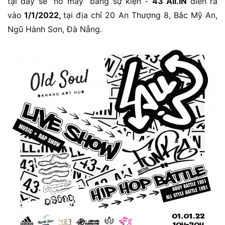
tại đây sẽ "nổ máy" bằng sự kiện -
43 All.IN
diễn ra
vào
1/1/2022,
tại địa chỉ 20 An Thượng 8, Bắc Mỹ An,
Ngũ Hành Sơn, Đà Nẵng.