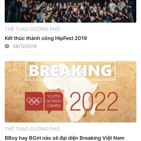
THỂ THAO ĐƯỜNG PHỐ
Kết thúc thành công HipFest 2019
08/12/2019
THỂ THAO ĐƯỜNG PHỐ
BBoy hay BGirl nào sẽ đại diện Breaking Việt Nam