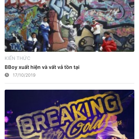
KIẾN THỨC
BBoy xuất hiện và vất vả tồn tại
17/10/2019