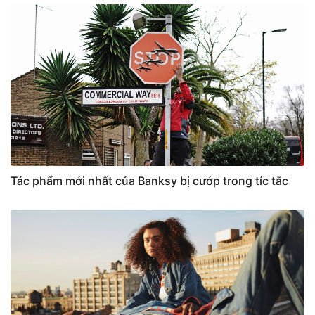
Tác phẩm mới nhất của Banksy bị cướp trong tíc tắc