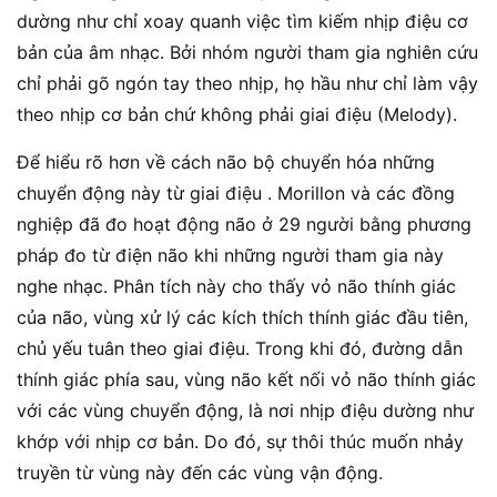
dường như chỉ xoay quanh việc tìm kiếm nhịp điệu cơ
bản của âm nhạc. Bởi nhóm người tham gia nghiên cứu
chỉ phải gõ ngón tay theo nhịp, họ hầu như chỉ làm vậy
theo nhịp cơ bản chứ không phải giai điệu (Melody).
Để hiểu rõ hơn về cách não bộ chuyển hóa những
chuyển động này từ giai điệu . Morillon và các đồng
nghiệp đã đo hoạt động não ở 29 người bằng phương
pháp đo từ điện não khi những người tham gia này
nghe nhạc. Phân tích này cho thấy vỏ não thính giác
của não, vùng xử lý các kích thích thính giác đầu tiên,
chủ yếu tuân theo giai điệu. Trong khi đó, đường dẫn
thính giác phía sau, vùng não kết nối vỏ não thính giác
với các vùng chuyển động, là nơi nhịp điệu dường như
khớp với nhịp cơ bản. Do đó, sự thôi thúc muốn nhảy
truyền từ vùng này đến các vùng vận động.