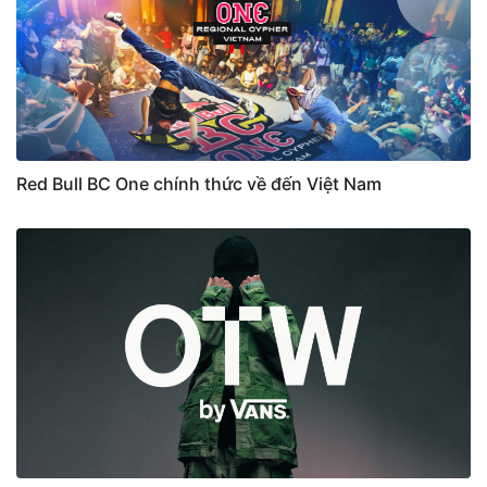
Red Bull BC One chính thức về đến Việt Nam