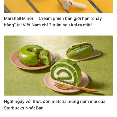
Marshall Minor III Cream phiên bản giới hạn “cháy
hàng” tại Việt Nam chỉ 3 tuần sau khi ra mắt!
Ngất ngây với thực đơn matcha mừng năm mới của
Starbucks Nhật Bản