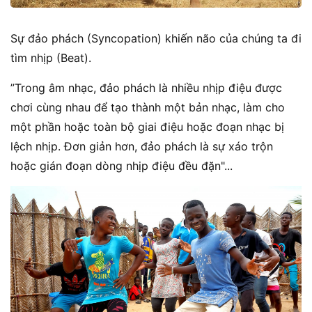
Sự đảo phách (Syncopation) khiến não của chúng ta đi
tìm nhịp (Beat).
​​”Trong âm nhạc, đảo phách là nhiều nhịp điệu được
chơi cùng nhau để tạo thành một bản nhạc, làm cho
một phần hoặc toàn bộ giai điệu hoặc đoạn nhạc bị
lệch nhịp. Đơn giản hơn, đảo phách là sự xáo trộn
hoặc gián đoạn dòng nhịp điệu đều đặn"...