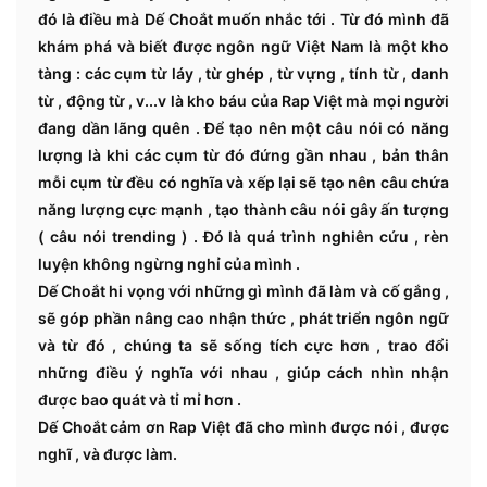
đó là điều mà Dế Choắt muốn nhắc tới . Từ đó mình đã
khám phá và biết được ngôn ngữ Việt Nam là một kho
tàng : các cụm từ láy , từ ghép , từ vựng , tính từ , danh
từ , động từ , v...v là kho báu của Rap Việt mà mọi người
đang dần lãng quên . Để tạo nên một câu nói có năng
lượng là khi các cụm từ đó đứng gần nhau , bản thân
mỗi cụm từ đều có nghĩa và xếp lại sẽ tạo nên câu chứa
năng lượng cực mạnh , tạo thành câu nói gây ấn tượng
( câu nói trending ) . Đó là quá trình nghiên cứu , rèn
luyện không ngừng nghỉ của mình .
Dế Choắt hi vọng với những gì mình đã làm và cố gắng ,
sẽ góp phần nâng cao nhận thức , phát triển ngôn ngữ
và từ đó , chúng ta sẽ sống tích cực hơn , trao đổi
những điều ý nghĩa với nhau , giúp cách nhìn nhận
được bao quát và tỉ mỉ hơn .
Dế Choắt cảm ơn Rap Việt đã cho mình được nói , được
nghĩ , và được làm.