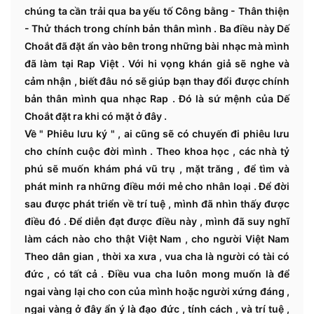
chúng ta cần trải qua ba yếu tố Công bằng - Thân thiện
- Thử thách trong chính bản thân mình . Ba điều này Dế
Choắt đã đặt ẩn vào bên trong những bài nhạc mà mình
đã làm tại Rap Việt . Với hi vọng khán giả sẽ nghe và
cảm nhận , biết đâu nó sẽ giúp bạn thay đổi được chính
bản thân mình qua nhạc Rap . Đó là sứ mệnh của Dế
Choắt đặt ra khi có mặt ở đây .
Về " Phiêu lưu ký " , ai cũng sẽ có chuyến đi phiêu lưu
cho chính cuộc đời mình . Theo khoa học , các nhà tỷ
phú sẽ muốn khám phá vũ trụ , mặt trăng , để tìm và
phát minh ra những điều mới mẻ cho nhân loại . Để đời
sau được phát triển về trí tuệ , mình đã nhìn thấy được
điều đó . Để diễn đạt được điều này , mình đã suy nghĩ
làm cách nào cho thật Việt Nam , cho người Việt Nam
Theo dân gian , thời xa xưa , vua cha là người có tài có
đức , có tất cả . Điều vua cha luôn mong muốn là để
ngai vàng lại cho con của mình hoặc người xứng đáng ,
ngai vàng ở đây ẩn ý là đạo đức , tính cách , và trí tuệ ,