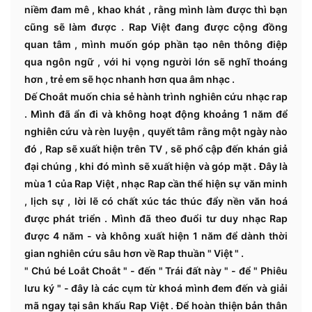
niềm đam mê , khao khát , rằng mình làm được thì bạn
cũng sẽ làm được . Rap Việt đang được cộng đồng
quan tâm , mình muốn góp phần tạo nên thông điệp
qua ngôn ngữ , với hi vọng người lớn sẽ nghĩ thoáng
hơn , trẻ em sẽ học nhanh hơn qua âm nhạc .
Dế Choắt muốn chia sẻ hành trình nghiên cứu nhạc rap
. Mình đã ẩn đi và không hoạt động khoảng 1 năm để
nghiên cứu và rèn luyện , quyết tâm rằng một ngày nào
đó , Rap sẽ xuất hiện trên TV , sẽ phổ cập đến khán giả
đại chúng , khi đó mình sẽ xuất hiện và góp mặt . Đây là
mùa 1 của Rap Việt , nhạc Rap cần thể hiện sự văn minh
, lịch sự , lời lẽ có chất xúc tác thúc đẩy nền văn hoá
được phát triển . Mình đã theo đuổi tư duy nhạc Rap
được 4 năm - và không xuất hiện 1 năm để dành thời
gian nghiên cứu sâu hơn về Rap thuần " Việt " .
" Chú bé Loắt Choắt " - đến " Trái đất này " - để " Phiêu
lưu ký " - đây là các cụm từ khoá mình đem đến và giải
mã ngay tại sân khấu Rap Việt . Để hoàn thiện bản thân