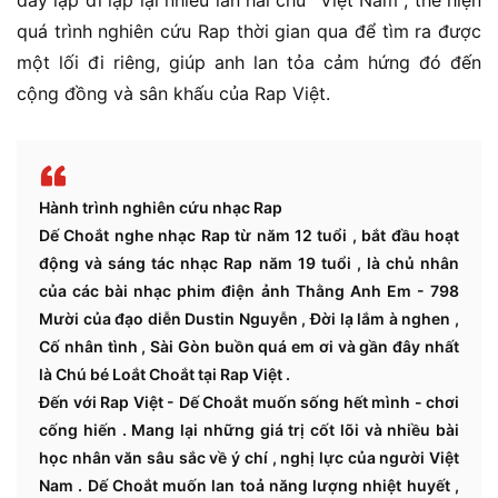
đây lặp đi lặp lại nhiều lần hai chữ "Việt Nam", thể hiện
quá trình nghiên cứu Rap thời gian qua để tìm ra được
một lối đi riêng, giúp anh lan tỏa cảm hứng đó đến
cộng đồng và sân khấu của Rap Việt.
Hành trình nghiên cứu nhạc Rap
Dế Choắt nghe nhạc Rap từ năm 12 tuổi , bắt đầu hoạt
động và sáng tác nhạc Rap năm 19 tuổi , là chủ nhân
của các bài nhạc phim điện ảnh Thằng Anh Em - 798
Mười của đạo diễn Dustin Nguyễn , Đời lạ lắm à nghen ,
Cố nhân tình , Sài Gòn buồn quá em ơi và gần đây nhất
là Chú bé Loắt Choắt tại Rap Việt .
Đến với Rap Việt - Dế Choắt muốn sống hết mình - chơi
cống hiến . Mang lại những giá trị cốt lõi và nhiều bài
học nhân văn sâu sắc về ý chí , nghị lực của người Việt
Nam . Dế Choắt muốn lan toả năng lượng nhiệt huyết ,