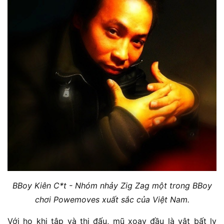
BBoy Kiên C*t - Nhóm nhảy Zig Zag một trong BBoy
chơi Powemoves xuất sắc của Việt Nam.
Với họ khi tập và thi đấu, mũ xoay đầu là vật bất ly