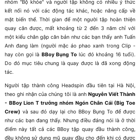
nhóm "Bộ khỏe" và người tập không có nhiều ý thức
kết nối nó với các động tác khác, hoặc nâng cấp về
mặt biến thể. Thời gian để một người tập hoàn thiện
quay cân được, mất khoảng từ 2 đến 3 năm chỉ với
một kiểu chân gập căn bản như các bạn thấy anh Tuấn
Anh đang làm (người mặc áo phao xanh trong Clip -
hay còn gọi là
BBoy Bụng To
lúc đó khoảng 16 tuổi).
Do đó mục tiêu chung là quay được là đã xong động
tác.
Người tập thành công Headspin đầu tiên tại Hà Nội,
theo ghi nhận của chúng tôi là anh
Nguyễn Viết Thành
- BBoy Lion T trưởng nhóm Ngón Chân Cái (Big Toe
Crew)
và sau đó dạy lại cho BBoy Bụng To để được
như các bạn đang thấy. Nhưng điều đáng nói là ở thời
điểm này tất cả các BBoy tập quay đầu thành công,
đều không sử dụng mũ quay đầu cho đến khi có được