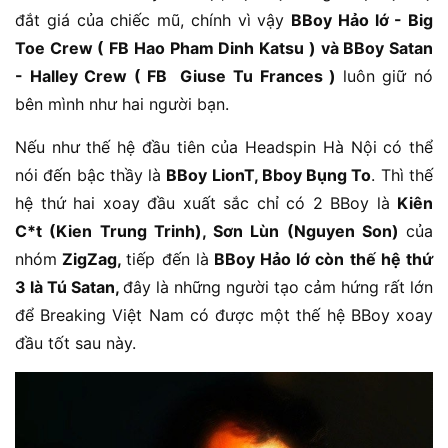
đắt giá của chiếc mũ, chính vì vậy
BBoy Hảo lớ - Big
Toe Crew ( FB Hao Pham Dinh Katsu ) và BBoy Satan
- Halley Crew ( FB Giuse Tu Frances )
luôn giữ nó
bên mình như hai người bạn.
Nếu như thế hệ đầu tiên của Headspin Hà Nội có thể
nói đến bậc thầy là
BBoy LionT, Bboy Bụng To
. Thì thế
hệ thứ hai xoay đầu xuất sắc chỉ có 2 BBoy là
Kiên
C*t (Kien Trung Trinh), Sơn Lùn (Nguyen Son)
của
nhóm
ZigZag,
tiếp đến là
BBoy Hảo lớ còn thế hệ thứ
3 là Tú Satan,
đây là những người tạo cảm hứng rất lớn
để Breaking Việt Nam có được một thế hệ BBoy xoay
đầu tốt sau này.