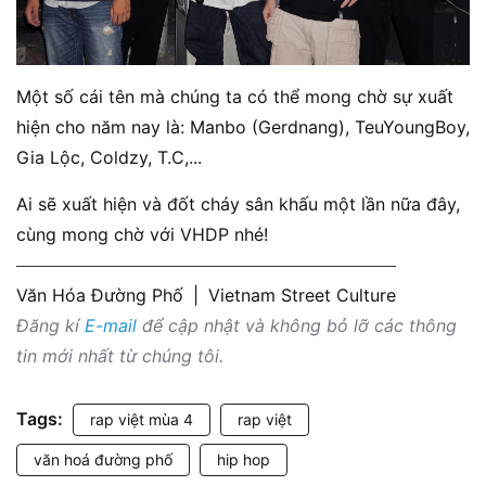
Một số cái tên mà chúng ta có thể mong chờ sự xuất
hiện cho năm nay là: Manbo (Gerdnang), TeuYoungBoy,
Gia Lộc, Coldzy, T.C,...
Ai sẽ xuất hiện và đốt cháy sân khấu một lần nữa đây,
cùng mong chờ với VHDP nhé!
Văn Hóa Đường Phố
|
Vietnam Street Culture
Đăng kí
E-mail
để cập nhật và không bỏ lỡ các thông
tin mới nhất từ chúng tôi.
Tags:
rap việt mùa 4
rap việt
văn hoá đường phố
hip hop