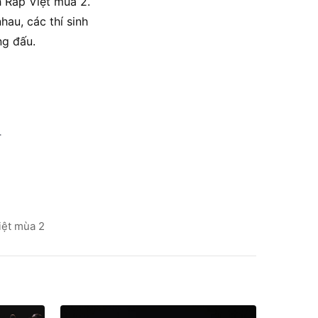
h Rap Việt mùa 2.
au, các thí sinh
ng đấu.
.
iệt mùa 2