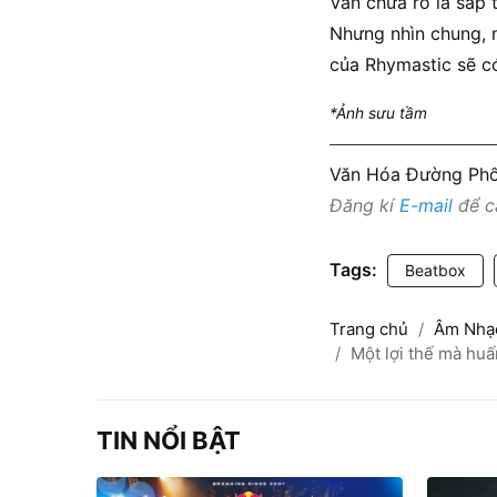
Vẫn chưa rõ là sắp 
Nhưng nhìn chung, n
của Rhymastic sẽ có
*Ảnh sưu tầm
Văn Hóa Đường Ph
Đăng kí
E-mail
để cậ
Tags:
Beatbox
Trang chủ
Âm Nhạ
Một lợi thế mà huấ
TIN NỔI BẬT