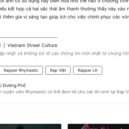
tới anh có sử dụng hay biến hóa như thế nào ở chương trìn
ếu kết hợp cả hai sắc thái âm thanh thường thấy này vào nh
 thêm gia vị sáng tạo giúp ích cho việc chinh phục các vò
ố
|
Vietnam Street Culture
p nhật và không bỏ lỡ các thông tin mới nhất từ chúng tôi
Rapper Rhymastic
Rap Việt
Rapper LK
c Đường Phố
n luyện viên Rhymastic có thể đem tới cho các thí sinh tại Rap V