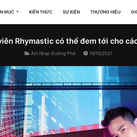
ÊN MỤC
KIẾN THỨC
SỰ KIỆN
THƯƠNG HIỆU
GI
viên Rhymastic có thể đem tới cho các 
Âm Nhạc Đường Phố
19/10/2021