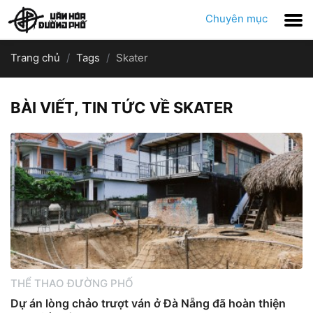
Chuyên mục
Trang chủ
Tags
Skater
BÀI VIẾT, TIN TỨC VỀ SKATER
THỂ THAO ĐƯỜNG PHỐ
Dự án lòng chảo trượt ván ở Đà Nẵng đã hoàn thiện