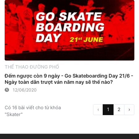
THỂ THAO ĐƯỜNG PHỐ
Đếm ngược còn 9 ngày - Go Skateboarding Day 21/6 -
Ngày toàn dân trượt ván năm nay sẽ thế nào?
12/06/2020
Có 16 bài viết cho từ khóa
‹
1
2
›
"Skater"