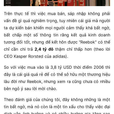
Trên thực tế thì việc mua bán, sáp nhập không phải
vấn đề gì quá nghiêm trọng, tuy nhiên cái giá mà người
ta dự kiến bán khiến mọi người cảm thấy khá bất ngờ,
bất chấp một số thông tin rằng kết quả kinh doanh
tương đối tốt, nhưng để kết hôn được "Reebok" có thể
chỉ cần chi trả
2,4 tỷ đô
thậm chí thấp hơn (theo lời
CEO Kasper Rorsted của adidas).
So với việc mua vào là 3,8 tỷ USD thời điểm 2006 thì
đây là cái giá quá rẻ để có thể sở hữu một thương hiệu
lâu đời như Reebok, nhưng xem ra cũng chưa có nhiều
bên ngỏ ý sau lời mời chào.
Theo đánh giá của chúng tôi, đây không những là một
tin bất ngờ, mà nó còn là một tin xấu cho thấy việc đại
dịch vẫn ảnh hưởng và có chiều hướng gia tăng cao