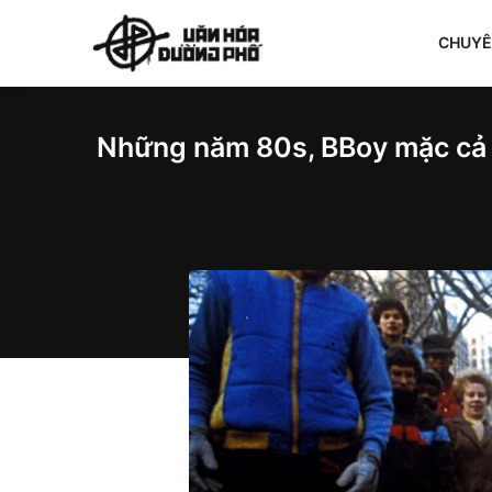
CHUY
Những năm 80s, BBoy mặc cả 