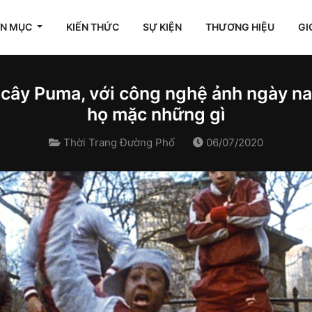
ÊN MỤC
KIẾN THỨC
SỰ KIỆN
THƯƠNG HIỆU
GI
cây Puma, với công nghệ ảnh ngày na
họ mặc những gì
Thời Trang Đường Phố
06/07/2020