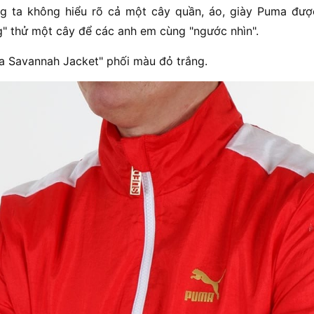
g ta không hiểu rõ cả một cây quần, áo, giày Puma được
g" thử một cây để các anh em cùng "ngước nhìn".
 Savannah Jacket" phối màu đỏ trắng.