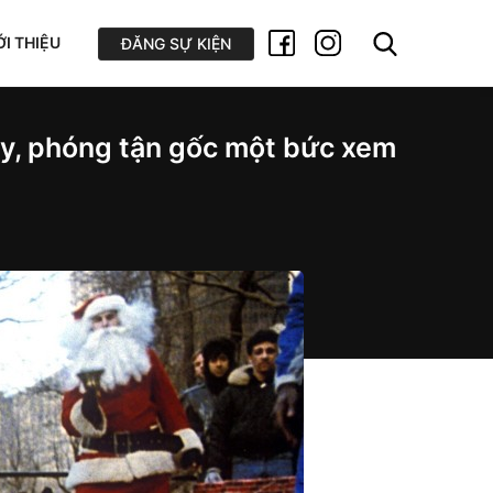
ỚI THIỆU
ĐĂNG SỰ KIỆN
y, phóng tận gốc một bức xem