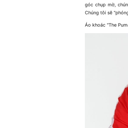
góc chụp mờ, chún
Chúng tôi sẽ "phón
Áo khoác "The Puma