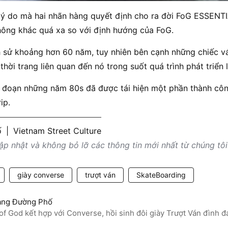
lý do mà hai nhãn hàng quyết định cho ra đời FoG ESSENTIA
hông khác quá xa so với định hướng của FoG.
h sử khoảng hơn 60 năm, tuy nhiên bên cạnh những chiếc vá
hời trang liên quan đến nó trong suốt quá trình phát triển l
ai đoạn những năm 80s đã được tái hiện một phần thành cô
ip.
ố
|
Vietnam Street Culture
p nhật và không bỏ lỡ các thông tin mới nhất từ chúng tôi
giày converse
trượt ván
SkateBoarding
ang Đường Phố
of God kết hợp với Converse, hồi sinh đôi giày Trượt Ván đình 