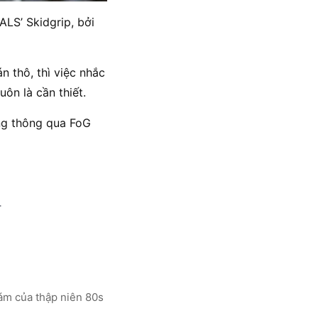
LS’ Skidgrip, bởi
n thô, thì việc nhắc
uôn là cần thiết.
ng thông qua FoG
.
đám của thập niên 80s