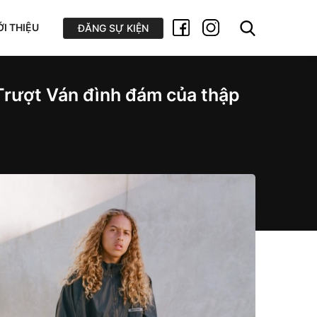
ỚI THIỆU
ĐĂNG SỰ KIỆN
 Trượt Ván đình đám của thập