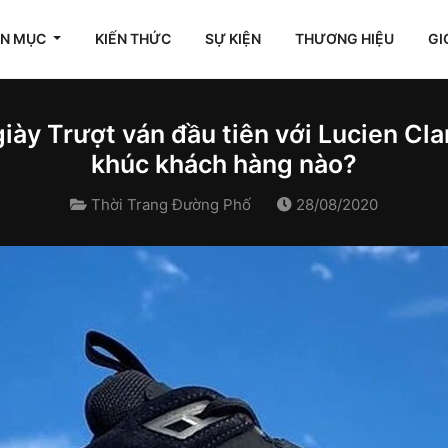
ÊN MỤC
KIẾN THỨC
SỰ KIỆN
THƯƠNG HIỆU
GI
 giày Trượt ván đầu tiên với Lucien Cl
khúc khách hàng nào?
Thời Trang Đường Phố
28/08/2020