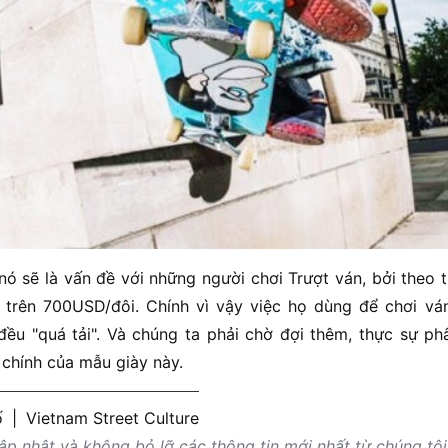
nó sẽ là vấn đề với những người chơi Trượt ván, bởi theo
trên 700USD/đôi. Chính vì vậy việc họ dùng để chơi vá
đều "quá tải". Và chúng ta phải chờ đợi thêm, thực sự p
g chính của mẫu giày này.
ố
|
Vietnam Street Culture
p nhật và không bỏ lỡ các thông tin mới nhất từ chúng tôi