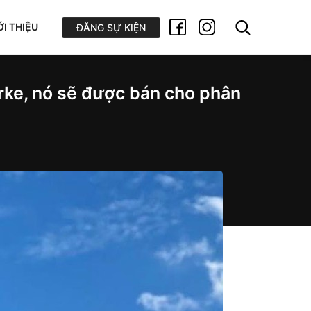
ỚI THIỆU
ĐĂNG SỰ KIỆN
arke, nó sẽ được bán cho phân