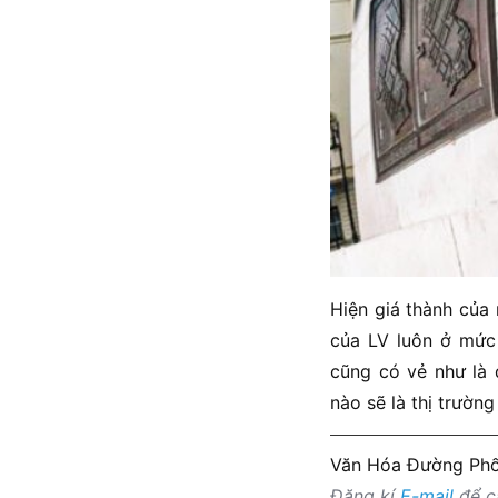
Hiện giá thành của 
của LV luôn ở mức 
cũng có vẻ như là 
nào sẽ là thị trườn
Văn Hóa Đường Ph
Đăng kí
E-mail
để cậ