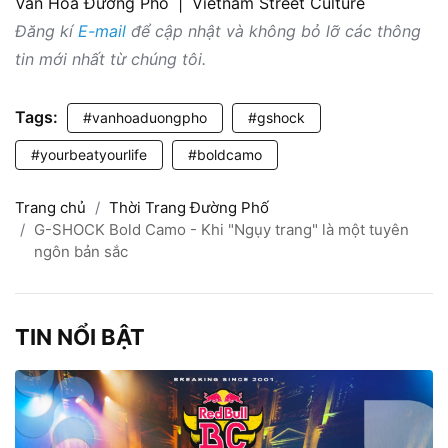
Văn Hóa Đường Phố
|
Vietnam Street Culture
Đăng kí
E-mail
để cập nhật và không bỏ lỡ các thông
tin mới nhất từ chúng tôi.
Tags:
#vanhoaduongpho
#gshock
#yourbeatyourlife
#boldcamo
Trang chủ
Thời Trang Đường Phố
G-SHOCK Bold Camo - Khi "Ngụy trang" là một tuyên
ngôn bản sắc
TIN NỔI BẬT