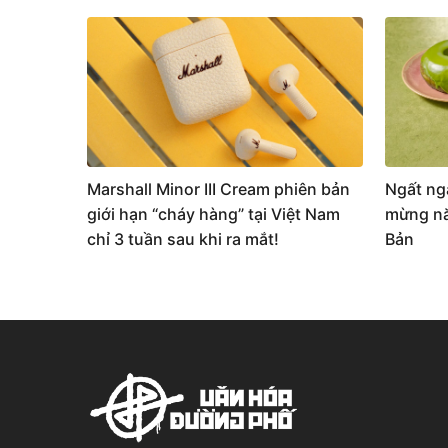
Marshall Minor III Cream phiên bản
Ngất ng
giới hạn “cháy hàng” tại Việt Nam
mừng nă
chỉ 3 tuần sau khi ra mắt!
Bản