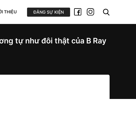
ỚI THIỆU
ĐĂNG SỰ KIỆN
ơng tự như đôi thật của B Ray