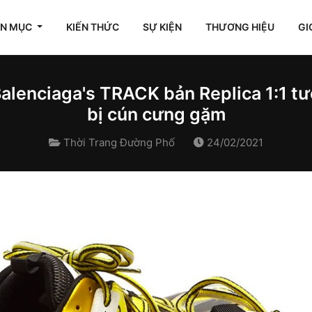
ÊN MỤC
KIẾN THỨC
SỰ KIỆN
THƯƠNG HIỆU
GI
Balenciaga's TRACK bản Replica 1:1 tư
bị cún cưng gặm
Thời Trang Đường Phố
24/02/2021