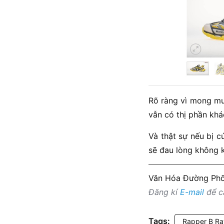
Rõ ràng vì mong muố
vẫn có thị phần khá
Và thật sự nếu bị 
sẽ đau lòng không k
Văn Hóa Đường Ph
Đăng kí
E-mail
để cậ
Tags:
Rapper B Ra