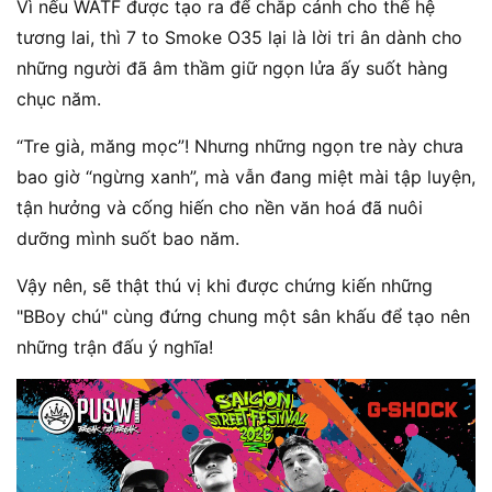
Vì nếu WATF được tạo ra để chắp cánh cho thế hệ
tương lai, thì 7 to Smoke O35 lại là lời tri ân dành cho
những người đã âm thầm giữ ngọn lửa ấy suốt hàng
chục năm.
“Tre già, măng mọc”! Nhưng những ngọn tre này chưa
bao giờ “ngừng xanh”, mà vẫn đang miệt mài tập luyện,
tận hưởng và cống hiến cho nền văn hoá đã nuôi
dưỡng mình suốt bao năm.
Vậy nên, sẽ thật thú vị khi được chứng kiến những
"BBoy chú" cùng đứng chung một sân khấu để tạo nên
những trận đấu ý nghĩa!