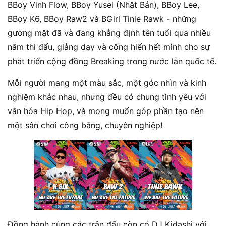
BBoy Vinh Flow, BBoy Yusei (Nhật Bản), BBoy Lee,
BBoy K6, BBoy Raw2 và BGirl Tinie Rawk - những
gương mặt đã và đang khẳng định tên tuổi qua nhiều
năm thi đấu, giảng dạy và cống hiến hết mình cho sự
phát triển cộng đồng Breaking trong nước lẫn quốc tế.
Mỗi người mang một màu sắc, một góc nhìn và kinh
nghiệm khác nhau, nhưng đều có chung tình yêu với
văn hóa Hip Hop, và mong muốn góp phần tạo nên
một sân chơi công bằng, chuyên nghiệp!
Đồng hành cùng các trận đấu còn có DJ Kidashi với