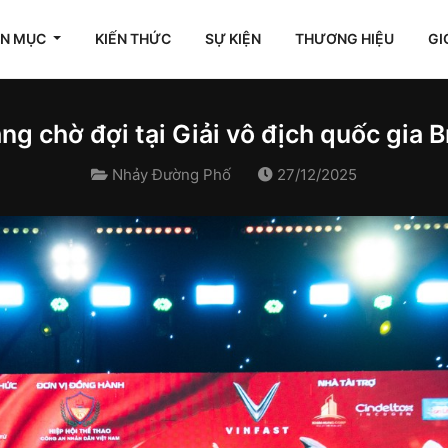
ÊN MỤC
KIẾN THỨC
SỰ KIỆN
THƯƠNG HIỆU
GI
ng chờ đợi tại Giải vô địch quốc gia
Nhảy Đường Phố
27/12/2025