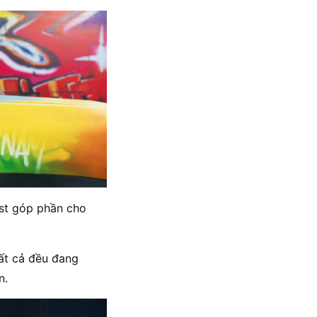
ast góp phần cho
tất cả đều đang
n.