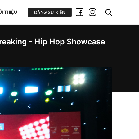
ỚI THIỆU
ĐĂNG SỰ KIỆN
 Breaking - Hip Hop Showcase