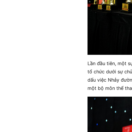
Lần đầu tiên, một 
tổ chức dưới sự chủ
dấu việc Nhảy đườn
một bộ môn thể thao