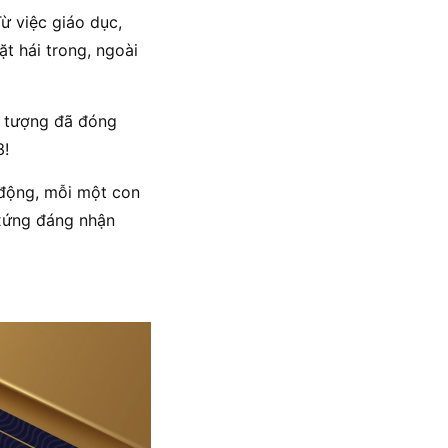
ừ việc giáo dục,
t hái trong, ngoài
n tượng đã đóng
3!
 động, mỗi một con
 xứng đáng nhận