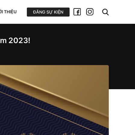
ỚI THIỆU
ĐĂNG SỰ KIỆN
ăm 2023!