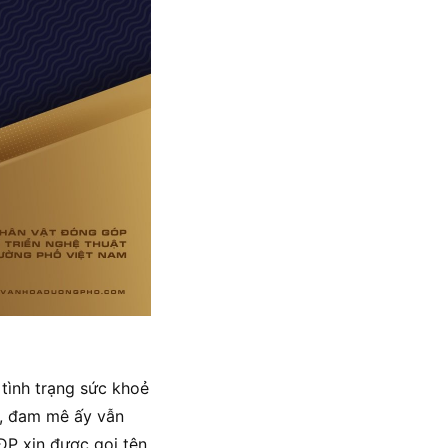
tình trạng sức khoẻ
ỷ, đam mê ấy vẫn
ĐP xin được gọi tên