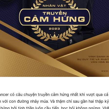
ncer có câu chuyện truyền cảm hứng nhất khi vượt qua cả 
n với con đường nhảy múa. Và thậm chí sau gần hai thập k
 hứng bởi tinh thần luôn cầu tiến, học hỏi không ngừng, VH