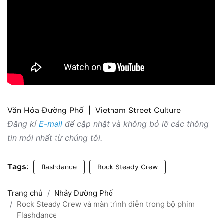
Văn Hóa Đường Phố
|
Vietnam Street Culture
Đăng kí
E-mail
để cập nhật và không bỏ lỡ các thông
tin mới nhất từ chúng tôi.
Tags:
flashdance
Rock Steady Crew
Trang chủ
Nhảy Đường Phố
Rock Steady Crew và màn trình diễn trong bộ phim
Flashdance