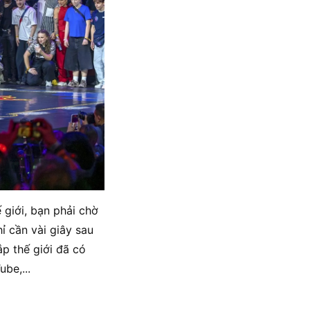
 giới, bạn phải chờ
ỉ cần vài giây sau
ắp thế giới đã có
be,...