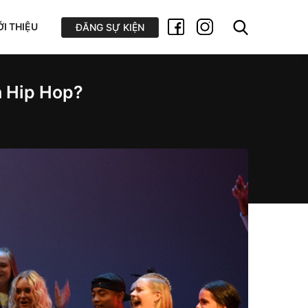
ỚI THIỆU
ĐĂNG SỰ KIỆN
a Hip Hop?