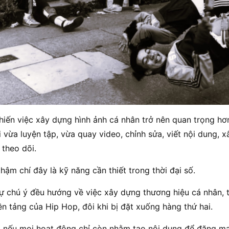
iến việc xây dựng hình ảnh cá nhân trở nên quan trọng hơn
 vừa luyện tập, vừa quay video, chỉnh sửa, viết nội dung, 
 theo dõi.
hậm chí đây là kỹ năng cần thiết trong thời đại số.
sự chú ý đều hướng về việc xây dựng thương hiệu cá nhân, 
ền tảng của Hip Hop, đôi khi bị đặt xuống hàng thứ hai.
, nếu mọi hoạt động chỉ còn nhằm tạo nội dung để đăng mạ