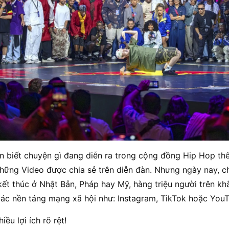
 biết chuyện gì đang diễn ra trong cộng đồng Hip Hop thế
hững Video được chia sẻ trên diễn đàn. Nhưng ngày nay, ch
 kết thúc ở Nhật Bản, Pháp hay Mỹ, hàng triệu người trên kh
ác nền tảng mạng xã hội như: Instagram, TikTok hoặc YouTu
iều lợi ích rõ rệt!