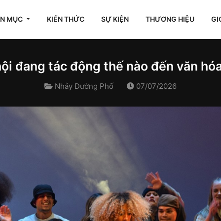
ÊN MỤC
KIẾN THỨC
SỰ KIỆN
THƯƠNG HIỆU
GI
ội đang tác động thế nào đến văn hó
Nhảy Đường Phố
07/07/2026