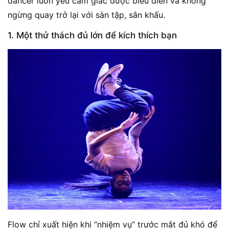
dancer luôn yêu cảm giác được biểu diễn và không
ngừng quay trở lại với sàn tập, sân khấu.
1. Một thử thách đủ lớn để kích thích bạn
Flow chỉ xuất hiện khi “nhiệm vụ” trước mắt đủ khó để