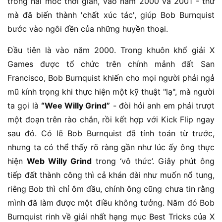
trong hai mốc thời gian, vào năm 2000 và 2001 - thứ
mà đã biến thành 'chất xúc tác', giúp Bob Burnquist
bước vào ngôi đền của những huyền thoại.
Đầu tiên là vào năm 2000. Trong khuôn khổ giải X
Games được tổ chức trên chính mảnh đất San
Francisco, Bob Burnquist khiến cho mọi người phải ngả
mũ kính trọng khi thực hiện một kỹ thuật "lạ", mà người
ta gọi là
“Wee Willy Grind”
- đòi hỏi anh em phải trượt
một đoạn trên rào chắn, rồi kết hợp với Kick Flip ngay
sau đó. Có lẽ Bob Burnquist đã tính toán từ trước,
nhưng ta có thể thấy rõ ràng gần như lúc ấy ông thực
hiện
Web Willy Grind
trong ‘vô thức’. Giây phút ông
tiếp đất thành công thì cả khán đài như muốn nổ tung,
riêng Bob thì chỉ ôm đầu, chính ông cũng chưa tin rằng
mình đã làm được một điều không tưởng. Năm đó Bob
Burnquist rinh về giải nhất hạng mục Best Tricks của X