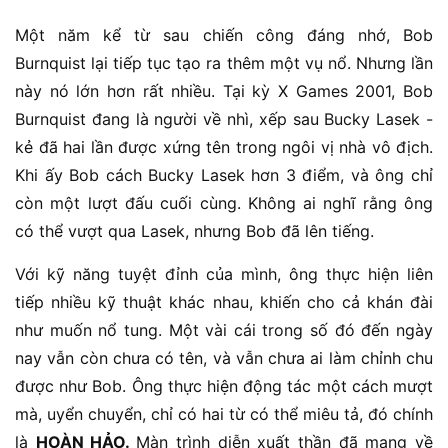
Một năm kể từ sau chiến công đáng nhớ, Bob
Burnquist lại tiếp tục tạo ra thêm một vụ nổ. Nhưng lần
này nó lớn hơn rất nhiều. Tại kỳ X Games 2001, Bob
Burnquist đang là người về nhì, xếp sau Bucky Lasek -
kẻ đã hai lần được xứng tên trong ngôi vị nhà vô địch.
Khi ấy Bob cách Bucky Lasek hơn 3 điểm, và ông chỉ
còn một lượt đấu cuối cùng. Không ai nghĩ rằng ông
có thể vượt qua Lasek, nhưng Bob đã lên tiếng.
Với kỹ năng tuyệt đỉnh của mình, ông thực hiện liên
tiếp nhiều kỹ thuật khác nhau, khiến cho cả khán đài
như muốn nổ tung. Một vài cái trong số đó đến ngày
nay vẫn còn chưa có tên, và vẫn chưa ai làm chỉnh chu
được như Bob. Ông thực hiện động tác một cách mượt
mà, uyển chuyển, chỉ có hai từ có thể miêu tả, đó chính
là
HOÀN HẢO.
Màn trình diễn xuất thần đã mang về