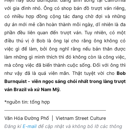
Hiện nay Bob Burnquist đang sinh sống tại California
với gia đình nhỏ. Ông có shop bán đồ trượt ván riêng,
có nhiều hợp đồng cộng tác đang chờ đợi và những
dự án mới mẻ cần hoàn thành mỗi ngày, dĩ nhiên là đa
phần đều liên quan đến trượt ván. Tuy nhiên, có một
điều thú vị ở Bob là ông lại cho rằng ông không có
việc gì để làm, bởi ông nghĩ rằng nếu bản thân được
làm những gì mình thích thì đó không còn là công việc,
mà công việc đã biến thành cuộc sống. Đối với ông thì
như vậy đã là quá viên mãn. Thật tuyệt vời cho
Bob
Burnquist - viên ngọc sáng chói nhất trong làng trượt
ván Brazil và xứ Nam Mỹ.
*nguồn tin: tổng hợp
Văn Hóa Đường Phố
|
Vietnam Street Culture
Đăng kí
E-mail
để cập nhật và không bỏ lỡ các thông