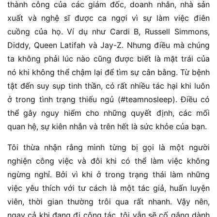
thành công của các giám đốc, doanh nhân, nhà sản
xuất và nghệ sĩ được ca ngợi vì sự làm việc điên
cuồng của họ. Ví dụ như Cardi B, Russell Simmons,
Diddy, Queen Latifah và Jay-Z. Nhưng điều mà chúng
ta không phải lúc nào cũng được biết là mặt trái của
nó khi không thể chậm lại để tìm sự cân bằng. Từ bệnh
tật đến suy sụp tinh thần, có rất nhiều tác hại khi luôn
ở trong tình trạng thiếu ngủ (#teamnosleep). Điều có
thể gây nguy hiểm cho những quyết định, các mối
quan hệ, sự kiên nhẫn và trên hết là sức khỏe của bạn.
Tôi thừa nhận rằng mình từng bị gọi là một người
nghiện công việc và đôi khi có thể làm việc không
ngừng nghỉ. Bởi vì khi ở trong trạng thái làm những
việc yêu thích với tư cách là một tác giả, huấn luyện
viên, thời gian thường trôi qua rất nhanh. Vậy nên,
ngay cả khi đang đi công tác, tôi vẫn sẽ cố gắng dành