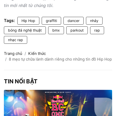
tin mới nhất từ chúng tôi.
Tags:
Hip Hop
graffiti
dancer
nhảy
bóng đá nghệ thuật
bmx
parkout
rap
nhạc rap
Trang chủ
Kiến thức
8 mẹo tự chữa lành dành riêng cho những tín đồ Hip Hop
TIN NỔI BẬT