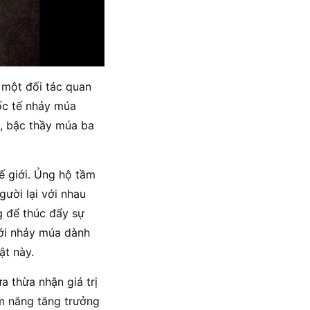
 một đối tác quan
ốc tế nhảy múa
, bậc thầy múa ba
ế giới. Ủng hộ tầm
ười lại với nhau
g để thúc đẩy sự
giới nhảy múa dành
uật này.
a thừa nhận giá trị
ềm năng tăng trưởng