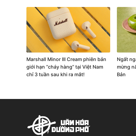
Marshall Minor III Cream phiên bản
Ngất ng
giới hạn “cháy hàng” tại Việt Nam
mừng nă
chỉ 3 tuần sau khi ra mắt!
Bản