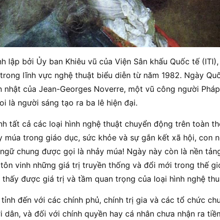
 lập bởi Ủy ban Khiêu vũ của Viện Sân khấu Quốc tế (ITI),
rong lĩnh vực nghệ thuật biểu diễn từ năm 1982. Ngày Qu
h nhật của Jean-Georges Noverre, một vũ công người Pháp
i là người sáng tạo ra ba lê hiện đại.
nh tất cả các loại hình nghệ thuật chuyển động trên toàn th
 múa trong giáo dục, sức khỏe và sự gắn kết xã hội, con ng
ngữ chung được gọi là nhảy múa! Ngày này còn là nền tản
i tôn vinh những giá trị truyền thống và đổi mới trong thế 
 thấy được giá trị và tầm quan trọng của loại hình nghệ th
ỉnh đến với các chính phủ, chính trị gia và các tổ chức chư
i dân, và đối với chính quyền hay cá nhân chưa nhận ra ti