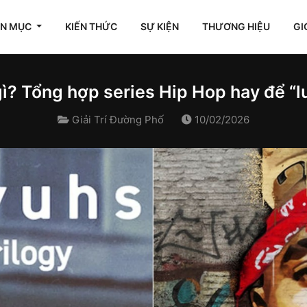
ÊN MỤC
KIẾN THỨC
SỰ KIỆN
THƯƠNG HIỆU
GI
ì? Tổng hợp series Hip Hop hay để “
Giải Trí Đường Phố
10/02/2026