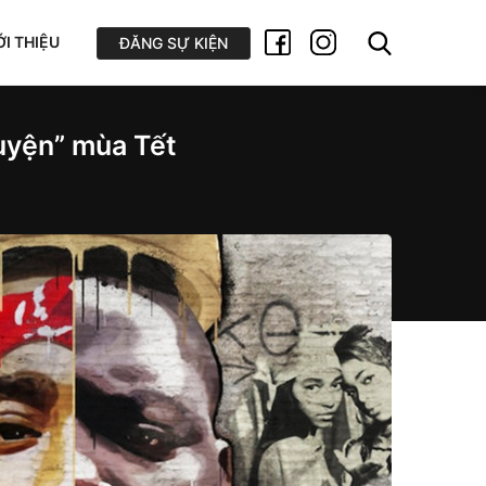
ỚI THIỆU
ĐĂNG SỰ KIỆN
luyện” mùa Tết