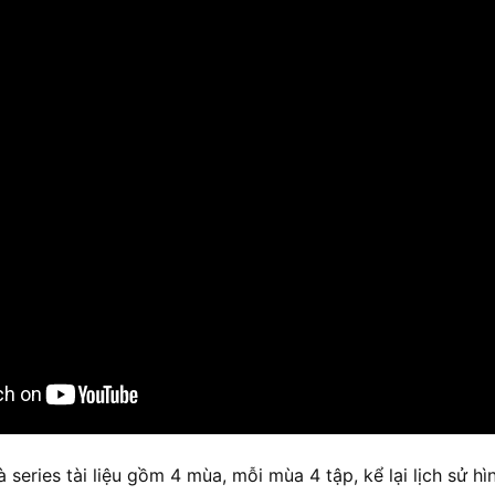
 series tài liệu gồm 4 mùa, mỗi mùa 4 tập, kể lại lịch sử h