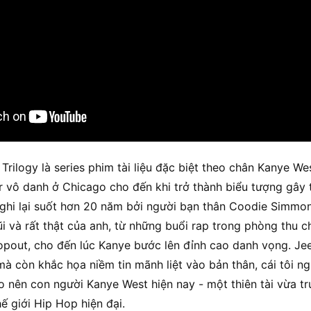
Trilogy là series phim tài liệu đặc biệt theo chân Kanye W
 vô danh ở Chicago cho đến khi trở thành biểu tượng gây 
ghi lại suốt hơn 20 năm bởi người bạn thân Coodie Simmo
i và rất thật của anh, từ những buổi rap trong phòng thu ch
opout, cho đến lúc Kanye bước lên đỉnh cao danh vọng. Je
mà còn khắc họa niềm tin mãnh liệt vào bản thân, cái tôi n
o nên con người Kanye West hiện nay - một thiên tài vừa t
ế giới Hip Hop hiện đại.