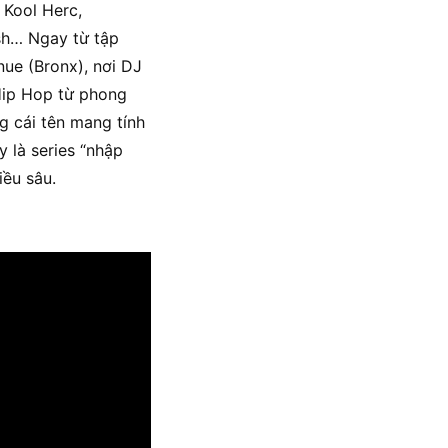
 Kool Herc,
sh… Ngay từ tập
ue (Bronx), nơi DJ
 Hip Hop từ phong
 cái tên mang tính
 là series “nhập
ều sâu.