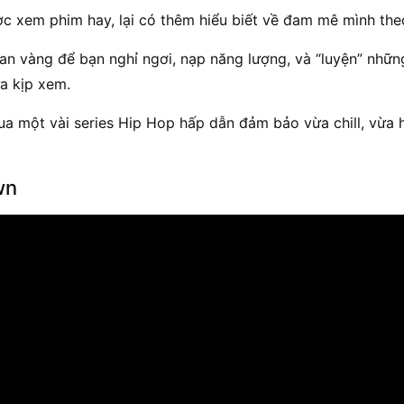
ược xem phim hay, lại có thêm hiểu biết về đam mê mình the
ian vàng để bạn nghỉ ngơi, nạp năng lượng, và “luyện” nhữ
a kịp xem.
 một vài series Hip Hop hấp dẫn đảm bảo vừa chill, vừa h
wn