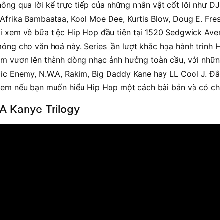
hông qua lời kể trực tiếp của những nhân vật cốt lõi như DJ
 Afrika Bambaataa, Kool Moe Dee, Kurtis Blow, Doug E. Fre
i xem về bữa tiệc Hip Hop đầu tiên tại 1520 Sedgwick Aven
óng cho văn hoá này. Series lần lượt khắc họa hành trình
m vươn lên thành dòng nhạc ảnh hưởng toàn cầu, với những
ic Enemy, N.W.A, Rakim, Big Daddy Kane hay LL Cool J. Đây
em nếu bạn muốn hiểu Hip Hop một cách bài bản và có chi
 A Kanye Trilogy