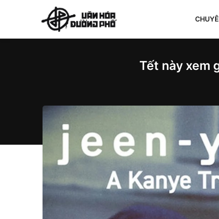
CHUY
Tết này xem g