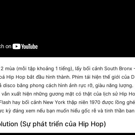
 mùa (mỗi tập khoảng 1 tiếng), lấy bối cảnh South Bronx
á Hip Hop bắt đầu hình thành. Phim tái hiện thế giới của DJ,
cả disco bằng phong cách hình ảnh rực rỡ, giàu năng lượng.
es vẫn xuất hiện những gương mặt có thật của lịch sử Hip H
Flash hay bối cảnh New York thập niên 1970 được lồng ghé
cực kỳ đáng xem nếu bạn muốn hiểu gốc rễ và tinh thần ban
lution (Sự phát triển của Hip Hop)