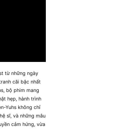
est từ những ngày
tranh cãi bậc nhất
ns, bộ phim mang
ật hẹp, hành trình
en-Yuhs không chỉ
ghệ sĩ, và những mâu
ruyền cảm hứng, vừa