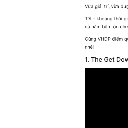
Vừa giải trí, vừa đ
Tết - khoảng thời g
cả năm bận rộn chư
Cùng VHDP điểm qua
nhé!
1. The Get Do