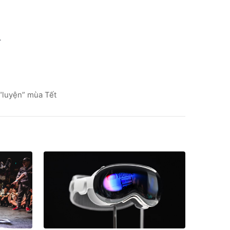
.
“luyện” mùa Tết