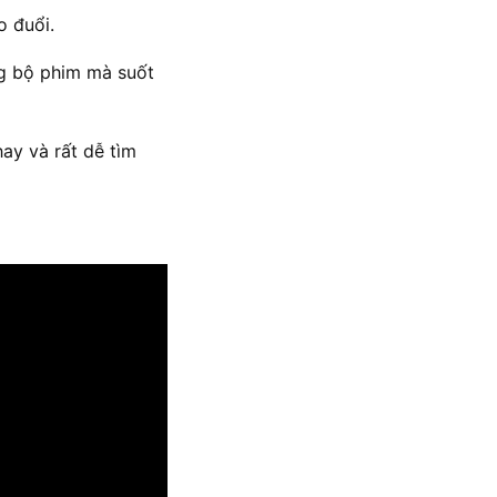
o đuổi.
ng bộ phim mà suốt
ay và rất dễ tìm