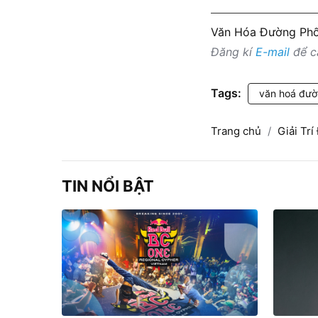
Văn Hóa Đường Ph
Đăng kí
E-mail
để cậ
Tags:
văn hoá đườ
Trang chủ
Giải Tr
TIN NỔI BẬT