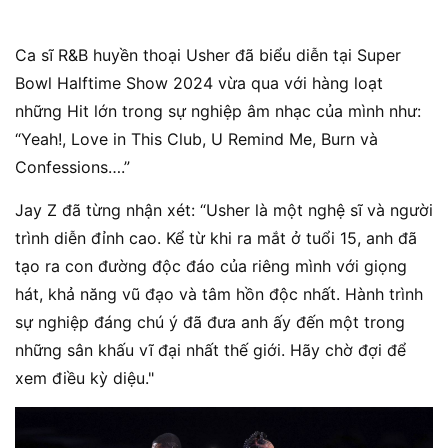
Ca sĩ R&B huyền thoại Usher đã biểu diễn tại Super
Bowl Halftime Show 2024 vừa qua với hàng loạt
những Hit lớn trong sự nghiệp âm nhạc của mình như:
“Yeah!, Love in This Club, U Remind Me, Burn và
Confessions….”
Jay Z đã từng nhận xét: “Usher là một nghệ sĩ và người
trình diễn đỉnh cao. Kể từ khi ra mắt ở tuổi 15, anh đã
tạo ra con đường độc đáo của riêng mình với giọng
hát, khả năng vũ đạo và tâm hồn độc nhất. Hành trình
sự nghiệp đáng chú ý đã đưa anh ấy đến một trong
những sân khấu vĩ đại nhất thế giới. Hãy chờ đợi để
xem điều kỳ diệu."