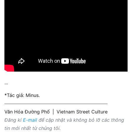
...
*Tác giả: Minus.
Văn Hóa Đường Phố
|
Vietnam Street Culture
Đăng kí
E-mail
để cập nhật và không bỏ lỡ các thông
tin mới nhất từ chúng tôi.