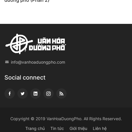
đường phố (Phần 2)
info@vanhoaduongpho.com
Social connect
Copyright © 2019
VanHoaDuongPho
. All Rights Reserved.
Trang chủ
Tin tức
Giới thiệu
Liên hệ