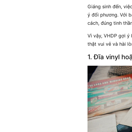
Giáng sinh đến, vi
ý đối phương. Với 
cách, đúng tinh thầ
Vì vậy, VHDP gợi ý 
thật vui vẻ và hài l
1. Đĩa vinyl h