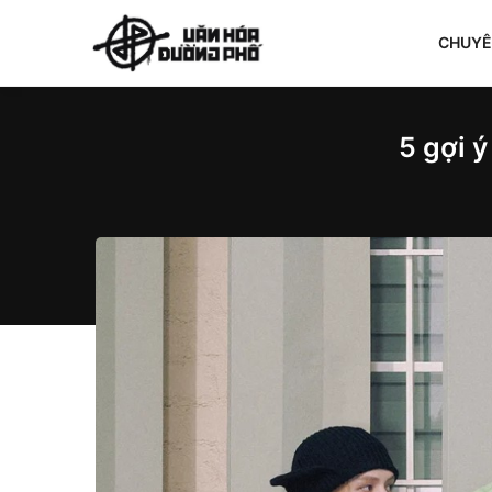
CHUY
5 gợi ý