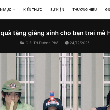
ÊN MỤC
KIẾN THỨC
SỰ KIỆN
THƯƠNG HIỆU
GI
 quà tặng giáng sinh cho bạn trai mê
Giải Trí Đường Phố
24/12/2025