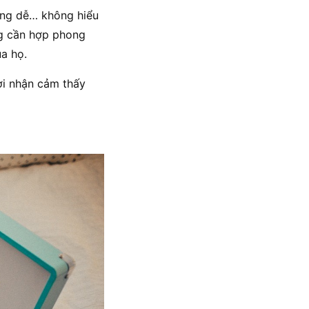
ưng dễ… không hiểu
ng cần hợp phong
ủa họ.
ời nhận cảm thấy