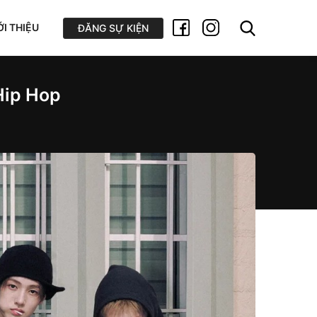
ỚI THIỆU
ĐĂNG SỰ KIỆN
 Hip Hop