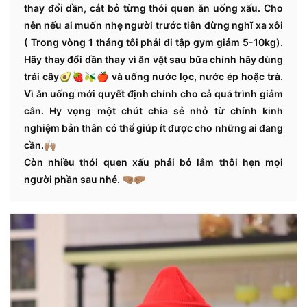
thay đổi dần, cắt bỏ từng thói quen ăn uống xấu. Cho
nên nếu ai muốn nhẹ người trước tiên đừng nghĩ xa xôi
( Trong vòng 1 tháng tôi phải đi tập gym giảm 5-10kg).
Hãy thay đổi dần thay vì ăn vặt sau bữa chính hãy dùng
trái cây🥑🍓🫒🍎 và uống nước lọc, nước ép hoặc trà.
Vì ăn uống mới quyết định chính cho cả quá trình giảm
cân. Hy vọng một chút chia sẻ nhỏ từ chính kinh
nghiệm bản thân có thể giúp ít được cho những ai đang
cần.🙌🏽
Còn nhiều thói quen xấu phải bỏ lắm thôi hẹn mọi
người phần sau nhé. 🤜🏽🤛🏽