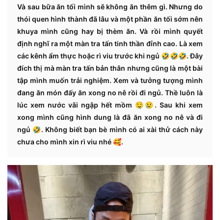
Và sau bữa ăn tối mình sẽ không ăn thêm gì. Nhưng do
thói quen hình thành đã lâu và một phần ăn tối sớm nên
khuya mình cũng hay bị thèm ăn. Và rồi mình quyết
định nghĩ ra một màn tra tấn tinh thần đỉnh cao. Là xem
các kênh ẩm thực hoặc rì viu trước khi ngủ 🤣🤣🤣. Đây
đích thị mà màn tra tấn bản thân nhưng cũng là một bài
tập mình muốn trải nghiệm. Xem và tưởng tượng mình
đang ăn món đấy ăn xong no nê rồi đi ngủ. Thề luôn là
lúc xem nước vãi ngập hết mồm 🤤😢. Sau khi xem
xong mình cũng hình dung là đã ăn xong no nê và đi
ngủ 🤣. Không biết bạn bè mình có ai xài thử cách này
chưa cho mình xin rì viu nhé 🥰.