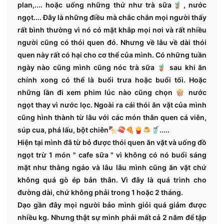
plan,.... hoặc uống những thứ như trà sữa🧋, nước
ngọt.... Đây là những điều mà chắc chắn mọi người thấy
rất bình thường vì nó có mặt khắp mọi nơi và rất nhiều
người cũng có thói quen đó. Nhưng về lâu về dài thói
quen này rất có hại cho cơ thể của mình. Có những tuần
ngày nào cũng mình cũng nóc trà sữa 🧋 sau khi ăn
chính xong có thể là buổi trưa hoặc buổi tối. Hoặc
những lần đi xem phim lúc nào cũng chọn 🍿 nước
ngọt thay vì nước lọc. Ngoài ra cái thói ăn vặt của mình
cũng hình thành từ lâu với các món thân quen cá viên,
súp cua, phá lấu, bột chiên🍢🍣🍕🍟🍮🥤.....
Hiện tại mình đã từ bỏ được thói quen ăn vặt và uống đồ
ngọt trừ 1 món " cafe sữa " vì không có nó buổi sáng
mặt như thằng ngáo và lâu lâu mình cũng ăn vặt chứ
không quá gò ép bản thân. Vì đây là quá trình cho
đường dài, chứ không phải trong 1 hoặc 2 tháng.
Dạo gần đây mọi người bảo mình giỏi quá giảm được
nhiều kg. Nhưng thật sự mình phải mất cả 2 năm để tập