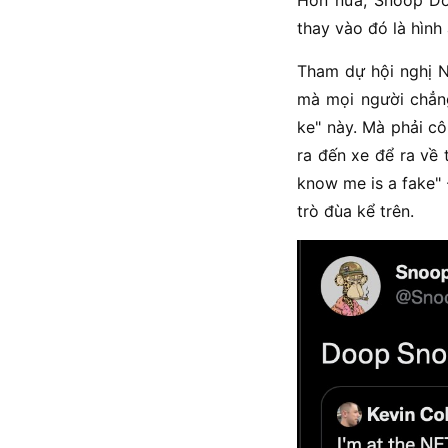
Hơn nữa, Snoop Do
thay vào đó là hìn
Tham dự hội nghị N
mà mọi người chẳn
ke" này. Mà phải c
ra đến xe để ra về
know me is a fake" 
trò đùa kể trên.