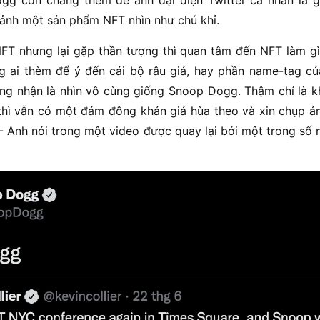
gg còn chẳng thèm để ảnh đại diện Twitter cá nhân là 
h ảnh một sản phẩm NFT nhìn như chú khỉ.
FT nhưng lại gặp thần tượng thì quan tâm đến NFT làm gì
g ai thèm để ý đến cái bộ râu giả, hay phần name-tag c
ông nhận là nhìn vô cùng giống Snoop Dogg. Thậm chí là k
 thì vẫn có một đám đông khán giả hùa theo và xin chụp ản
- Anh nói trong một video được quay lại bởi một trong số