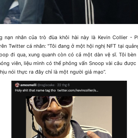
 nạn nhân của trò đùa khôi hài này là Kevin Collier -
rên Twitter cá nhân: "Tôi đang ở một hội nghị NFT tại quảng
op đi qua, xung quanh còn có cả một dàn vệ sĩ. Tôi bèn ti
hóng viên, liệu mình có thể phỏng vấn Snoop vài câu được
hịu nói thực ra đây chỉ là một người giả mạo”.