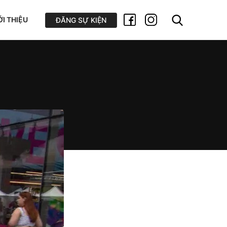
ỚI THIỆU
ĐĂNG SỰ KIỆN
g