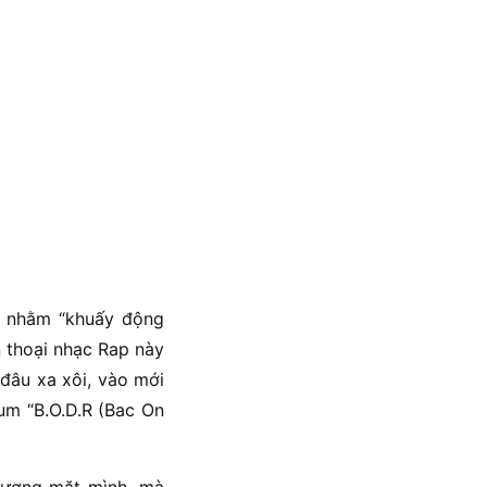
ể nhằm “khuấy động
n thoại nhạc Rap này
 đâu xa xôi, vào mới
m “B.O.D.R (Bac On