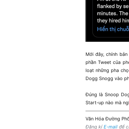
Mới đây, chính bản
phần Tweet của phó
loạt những pha chọ
Dogg Snogg vào phầ
Đúng là Snoop Dogg
Start-up nào mà ngh
Văn Hóa Đường Ph
Đăng kí
E-mail
để cậ