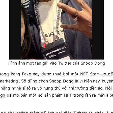
Hình ảnh một fan gửi vào Twitter của Snoop Dogg
Dogg hàng Fake này được thuê bởi một NFT Start-up đ
marketing”. Sỡ dĩ họ chọn Snoop Dogg là vì hiện nay, huyề
hững nghệ sĩ tỏ ra vô hứng thú với thị trường tiền ảo. Nói
gg đã mở bán một số sản phẩm NFT trong lần ra mắt albu