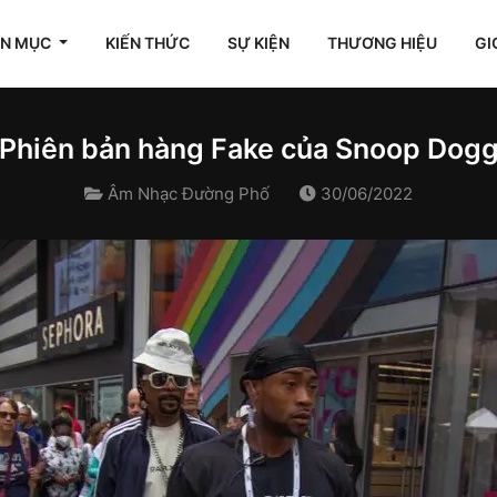
ÊN MỤC
KIẾN THỨC
SỰ KIỆN
THƯƠNG HIỆU
GI
Phiên bản hàng Fake của Snoop Dog
Âm Nhạc Đường Phố
30/06/2022