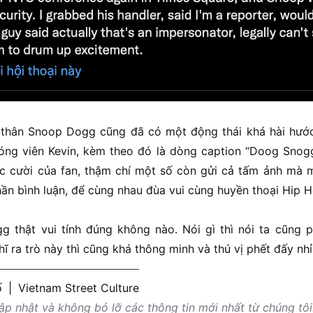
 thân Snoop Dogg cũng đã có một động thái khá hài hước 
ng viên Kevin, kèm theo đó là dòng caption “Doog Snogg
c cười của fan, thậm chí một số còn gửi cả tấm ảnh mà 
n bình luận, để cùng nhau đùa vui cùng huyền thoại Hip 
 thật vui tính đúng không nào. Nói gì thì nói ta cũng 
ĩ ra trò này thì cũng khá thông minh và thú vị phết đấy nh
ố
|
Vietnam Street Culture
p nhật và không bỏ lỡ các thông tin mới nhất từ chúng tôi