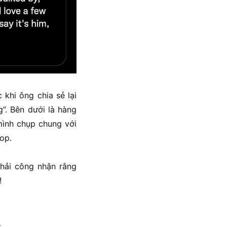
khi ông chia sẻ lại
”. Bên dưới là hàng
mình chụp chung với
Hop.
phải công nhận rằng
ỉ!
.