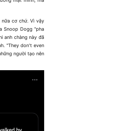
gương mặt mình, mà
 nữa cơ chứ. Vì vậy
ủa Snoop Dogg "pha
hi anh chàng này đã
h. "They don't even
 những người tạo nên