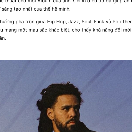
hệ thuật cho mỗi Album của anh. Chính điều đó đã giúp anh
 sáng tạo nhất của thế hệ mình.
hường pha trộn giữa Hip Hop, Jazz, Soul, Funk và Pop the
u mang một màu sắc khác biệt, cho thấy khả năng đổi mới 
ân.