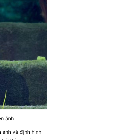
ện ảnh.
 ảnh và định hình