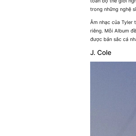
toàn bộ thế giới ng
trong những nghệ sĩ
Âm nhạc của Tyler t
riêng. Mỗi Album đề
được bản sắc cá nh
J. Cole