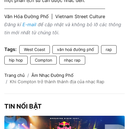
một phần lịch sử cần được nhắc đến.
Văn Hóa Đường Phố
|
Vietnam Street Culture
Đăng kí
E-mail
để cập nhật và không bỏ lỡ các thông
tin mới nhất từ chúng tôi.
Tags:
West Coast
văn hoá đường phố
rap
hip hop
Compton
nhạc rap
Trang chủ
Âm Nhạc Đường Phố
Khi Compton trở thành thánh địa của nhạc Rap
TIN NỔI BẬT