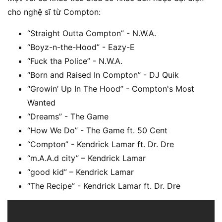
cho nghệ sĩ từ Compton:
“Straight Outta Compton” - N.W.A.
“Boyz-n-the-Hood” - Eazy-E
“Fuck tha Police” - N.W.A.
“Born and Raised In Compton” - DJ Quik
“Growin’ Up In The Hood” - Compton's Most
Wanted
“Dreams” - The Game
“How We Do” - The Game ft. 50 Cent
“Compton” - Kendrick Lamar ft. Dr. Dre
“m.A.A.d city” – Kendrick Lamar
“good kid” – Kendrick Lamar
“The Recipe” - Kendrick Lamar ft. Dr. Dre