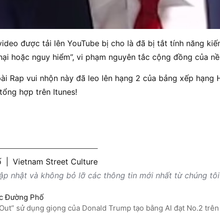
ideo được tải lên YouTube bị cho là đã bị tắt tính năng kiế
hại hoặc nguy hiểm”, vi phạm nguyên tắc cộng đồng của nề
bài Rap vui nhộn này đã leo lên hạng 2 của bảng xếp hạng
ổng hợp trên Itunes!
ố
|
Vietnam Street Culture
p nhật và không bỏ lỡ các thông tin mới nhất từ chúng tôi
c Đường Phố
 Out” sử dụng giọng của Donald Trump tạo bằng AI đạt No.2 trên