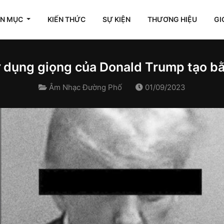
ÊN MỤC
KIẾN THỨC
SỰ KIỆN
THƯƠNG HIỆU
GI
ử dụng giọng của Donald Trump tạo bằ
Âm Nhạc Đường Phố
01/09/2023