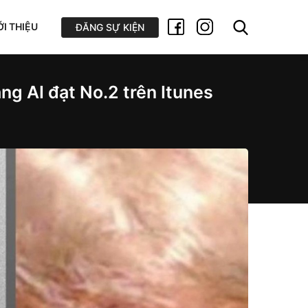
ỚI THIỆU
ĐĂNG SỰ KIỆN
ng AI đạt No.2 trên Itunes