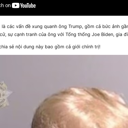
g là các vấn đề xung quanh ông Trump, gồm cả bức ảnh gầ
 cử, sự cạnh tranh của ông với Tổng thống Joe Biden, gia đì
chia sẻ nội dung này bao gồm cả giới chính trị!