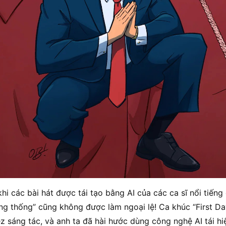
hi các bài hát được tái tạo bằng AI của các ca sĩ nổi tiếng 
ổng thống” cũng không được làm ngoại lệ! Ca khúc “First D
z sáng tác, và anh ta đã hài hước dùng công nghệ AI tái hi