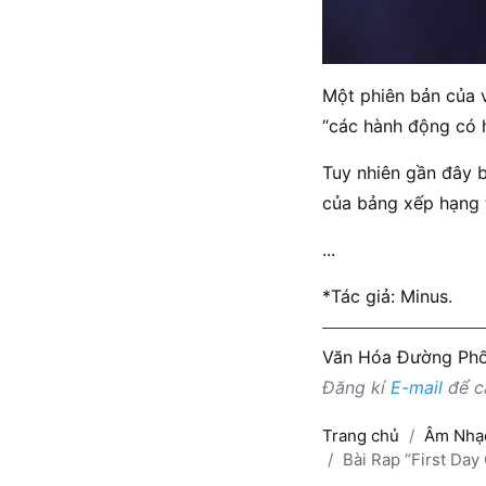
Một phiên bản của v
“các hành động có 
Tuy nhiên gần đây 
của bảng xếp hạng t
...
*Tác giả: Minus.
Văn Hóa Đường Ph
Đăng kí
E-mail
để cậ
Trang chủ
Âm Nhạ
Bài Rap “First Day