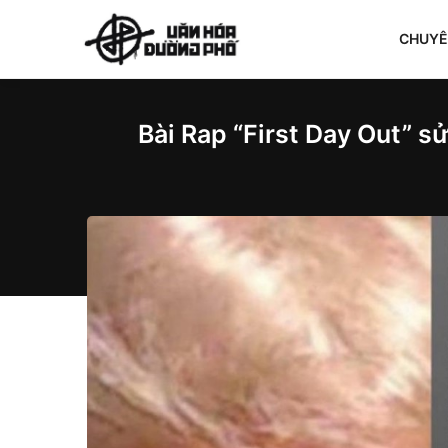
CHUY
Bài Rap “First Day Out” s