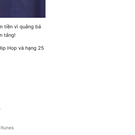
m tiền vì quảng bá
n tảng!
 Hip Hop và hạng 25
.
 Itunes