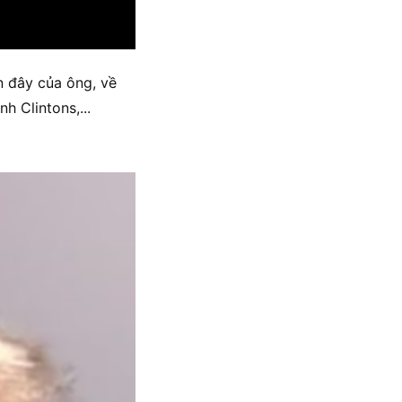
n đây của ông, về
nh Clintons,...