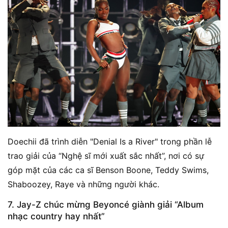
Doechii đã trình diễn "Denial Is a River" trong phần lễ
trao giải của “Nghệ sĩ mới xuất sắc nhất”, nơi có sự
góp mặt của các ca sĩ Benson Boone, Teddy Swims,
Shaboozey, Raye và những người khác.
7. Jay-Z chúc mừng Beyoncé giành giải “Album
nhạc country hay nhất”