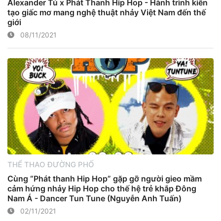
Alexander Tú x Phát Thanh Hip Hop - Hành trình kiến
tạo giấc mơ mang nghệ thuật nhảy Việt Nam đến thế
giới
08/11/2021
THỂ THAO ĐƯỜNG PHỐ
Cùng “Phát thanh Hip Hop” gặp gỡ người gieo mầm
cảm hứng nhảy Hip Hop cho thế hệ trẻ khắp Đông
Nam Á - Dancer Tun Tune (Nguyễn Anh Tuấn)
02/11/2021