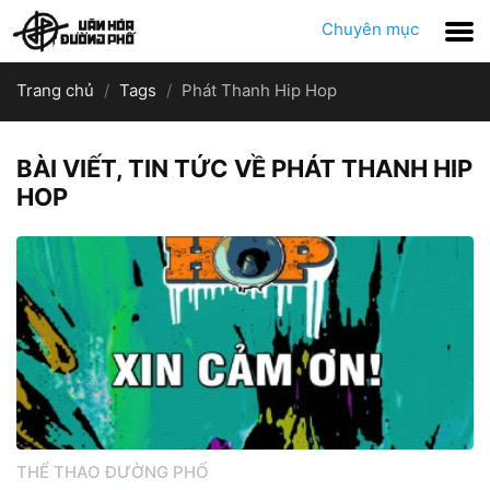
Chuyên mục
Trang chủ
Tags
Phát Thanh Hip Hop
BÀI VIẾT, TIN TỨC VỀ PHÁT THANH HIP
HOP
THỂ THAO ĐƯỜNG PHỐ