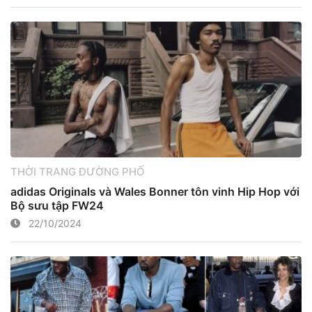
THỜI TRANG ĐƯỜNG PHỐ
adidas Originals và Wales Bonner tôn vinh Hip Hop với
Bộ sưu tập FW24
22/10/2024