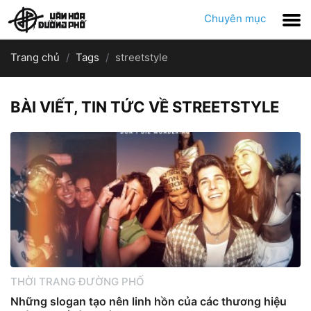
Chuyên mục
Trang chủ
Tags
streetstyle
BÀI VIẾT, TIN TỨC VỀ STREETSTYLE
THỜI TRANG ĐƯỜNG PHỐ
Những slogan tạo nên linh hồn của các thương hiệu