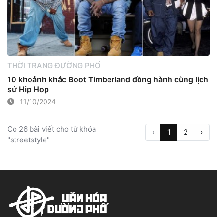
THỜI TRANG ĐƯỜNG PHỐ
10 khoảnh khắc Boot Timberland đồng hành cùng lịch
sử Hip Hop
11/10/2024
Có 26 bài viết cho từ khóa
‹
1
2
›
"streetstyle"