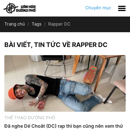
Chuyên mục
Trang chủ
Tags
Rapper DC
BÀI VIẾT, TIN TỨC VỀ RAPPER DC
THỂ THAO ĐƯỜNG PHỐ
Đã nghe Dế Choắt (DC) rap thì bạn cũng nên xem thử